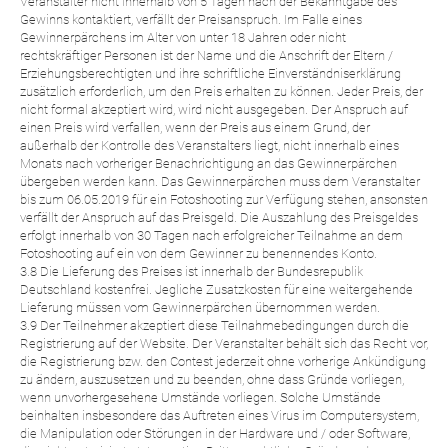
Veranstalter nicht innerhalb von 5 Tagen nach der Bekanntgabe des
Gewinns kontaktiert, verfällt der Preisanspruch. Im Falle eines
Gewinnerpärchens im Alter von unter 18 Jahren oder nicht
rechtskräftiger Personen ist der Name und die Anschrift der Eltern /
Erziehungsberechtigten und ihre schriftliche Einverständniserklärung
zusätzlich erforderlich, um den Preis erhalten zu können. Jeder Preis, der
nicht formal akzeptiert wird, wird nicht ausgegeben. Der Anspruch auf
einen Preis wird verfallen, wenn der Preis aus einem Grund, der
außerhalb der Kontrolle des Veranstalters liegt, nicht innerhalb eines
Monats nach vorheriger Benachrichtigung an das Gewinnerpärchen
übergeben werden kann. Das Gewinnerpärchen muss dem Veranstalter
bis zum 06.05.2019 für ein Fotoshooting zur Verfügung stehen, ansonsten
verfällt der Anspruch auf das Preisgeld. Die Auszahlung des Preisgeldes
erfolgt innerhalb von 30 Tagen nach erfolgreicher Teilnahme an dem
Fotoshooting auf ein von dem Gewinner zu benennendes Konto.
3.8 Die Lieferung des Preises ist innerhalb der Bundesrepublik
Deutschland kostenfrei. Jegliche Zusatzkosten für eine weitergehende
Lieferung müssen vom Gewinnerpärchen übernommen werden.
3.9 Der Teilnehmer akzeptiert diese Teilnahmebedingungen durch die
Registrierung auf der Website. Der Veranstalter behält sich das Recht vor,
die Registrierung bzw. den Contest jederzeit ohne vorherige Ankündigung
zu ändern, auszusetzen und zu beenden, ohne dass Gründe vorliegen,
wenn unvorhergesehene Umstände vorliegen. Solche Umstände
beinhalten insbesondere das Auftreten eines Virus im Computersystem,
die Manipulation oder Störungen in der Hardware und / oder Software,