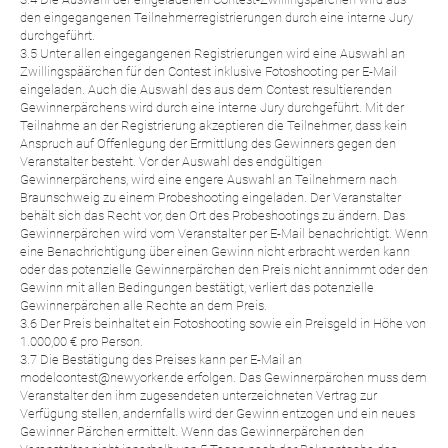
den eingegangenen Teilnehmerregistrierungen durch eine interne Jury
durchgeführt.
3.5 Unter allen eingegangenen Registrierungen wird eine Auswahl an
Zwillingspäärchen für den Contest inklusive Fotoshooting per E-Mail
eingeladen. Auch die Auswahl des aus dem Contest resultierenden
Gewinnerpärchens wird durch eine interne Jury durchgeführt. Mit der
Teilnahme an der Registrierung akzeptieren die Teilnehmer, dass kein
Anspruch auf Offenlegung der Ermittlung des Gewinners gegen den
Veranstalter besteht. Vor der Auswahl des endgültigen
Gewinnerpärchens, wird eine engere Auswahl an Teilnehmern nach
Braunschweig zu einem Probeshooting eingeladen. Der Veranstalter
behält sich das Recht vor, den Ort des Probeshootings zu ändern. Das
Gewinnerpärchen wird vom Veranstalter per E-Mail benachrichtigt. Wenn
eine Benachrichtigung über einen Gewinn nicht erbracht werden kann
oder das potenzielle Gewinnerpärchen den Preis nicht annimmt oder den
Gewinn mit allen Bedingungen bestätigt, verliert das potenzielle
Gewinnerpärchen alle Rechte an dem Preis.
3.6 Der Preis beinhaltet ein Fotoshooting sowie ein Preisgeld in Höhe von
1.000,00 € pro Person.
3.7 Die Bestätigung des Preises kann per E-Mail an
modelcontest@newyorker.de erfolgen. Das Gewinnerpärchen muss dem
Veranstalter den ihm zugesendeten unterzeichneten Vertrag zur
Verfügung stellen, andernfalls wird der Gewinn entzogen und ein neues
Gewinner Pärchen ermittelt. Wenn das Gewinnerpärchen den