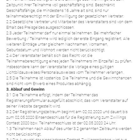
Zeitpunkt ihrer Teilnahme voll geschäftsfähig sind. Beschränkt
Geschäftsfähige, die mindestens 16 Jahre alt sind, sind nur
teilnahmeberechtigt mit der Einwilligung der gesetzlichen Vertreter.
2.2 Gesetzliche Vertreter und Mitarbeiter des Veranstalters sind von dem
Erhalt des Preisgeldes ausgeschlossen.
2.3 Jeder Teilnehmer darf nur einmal teilnehmen. Bei mehrfacher
Bewerbung / Teilnahme wird lediglich der erste Eingang registriert. Alle
weiteren Einträge unter gleichem Nachnamen, Vornamen,
Geburtsdatum und Wohnort werden nicht berücksichtigt.
2.4 Der Veranstalter behält sich das Recht vor, die
Teilnahmeberechtigung eines jeden Teilnehmers im Einzelfall zu prüfen.
Insbesondere kann der Veranstalter die Vorlage eines gültigen
Lichtbildausweises/Personalausweises vom Teilnehmer verlangen.
2.5 Die Teilnahme ist kostenlos. Die Teilnahme und die Gewinnchancen
sind nicht vom Erwerb eines Produktes abhängig.
3. Ablauf und Gewinn
3.1 Die Teilnahme erfolgt, indem der Teilnehmer das
Registrierungsformular ausgefüllt abschickt, das vom Veranstalter auf
seiner Website dargestellt wird.
3.2 Der Registrierungszeitraum beginnt am 02.02.2020 und dauert bis
zum 02.05.2020 Einsendeschluss für die Registrierung zum Zwillings
Contest 2020 bzw. Teilnahmeschluss ist der 02.05.2020 24 Uhr.
1.3 Teilnahmen nach Ablauf des unter 3.2 genannten Zeitraums werden
nicht berücksichtigt.
3.4 Die Auswahl der eingeladenen Contest-Zwillingspärchen wird aus