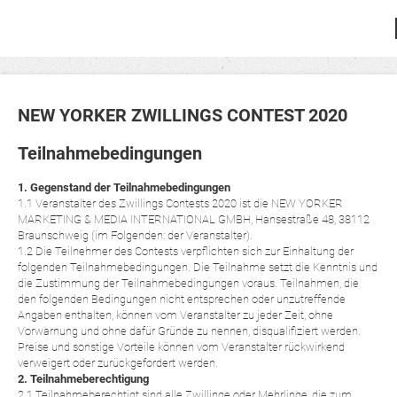
NEW YORKER ZWILLINGS CONTEST 2020
Teilnahmebedingungen
1. Gegenstand der Teilnahmebedingungen
1.1 Veranstalter des Zwillings Contests 2020 ist die NEW YORKER
MARKETING & MEDIA INTERNATIONAL GMBH, Hansestraße 48, 38112
Braunschweig (im Folgenden: der Veranstalter).
1.2 Die Teilnehmer des Contests verpflichten sich zur Einhaltung der
folgenden Teilnahmebedingungen. Die Teilnahme setzt die Kenntnis und
die Zustimmung der Teilnahmebedingungen voraus. Teilnahmen, die
den folgenden Bedingungen nicht entsprechen oder unzutreffende
Angaben enthalten, können vom Veranstalter zu jeder Zeit, ohne
Vorwarnung und ohne dafür Gründe zu nennen, disqualifiziert werden.
Preise und sonstige Vorteile können vom Veranstalter rückwirkend
verweigert oder zurückgefordert werden.
2. Teilnahmeberechtigung
2.1 Teilnahmeberechtigt sind alle Zwillinge oder Mehrlinge, die zum