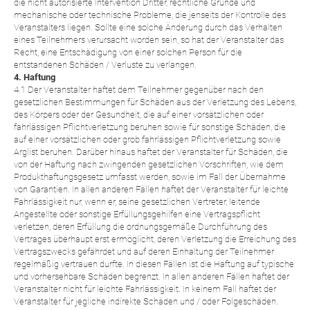
die nicht autorisierte Intervention Dritter, rechtliche Gründe und
mechanische oder technische Probleme, die jenseits der Kontrolle des
Veranstalters liegen. Sollte eine solche Änderung durch das Verhalten
eines Teilnehmers verursacht worden sein, so hat der Veranstalter das
Recht, eine Entschädigung von einer solchen Person für die
entstandenen Schäden / Verluste zu verlangen.
4. Haftung
4.1 Der Veranstalter haftet dem Teilnehmer gegenüber nach den
gesetzlichen Bestimmungen für Schäden aus der Verletzung des Lebens,
des Körpers oder der Gesundheit, die auf einer vorsätzlichen oder
fahrlässigen Pflichtverletzung beruhen sowie für sonstige Schäden, die
auf einer vorsätzlichen oder grob fahrlässigen Pflichtverletzung sowie
Arglist beruhen. Darüber hinaus haftet der Veranstalter für Schäden, die
von der Haftung nach zwingenden gesetzlichen Vorschriften, wie dem
Produkthaftungsgesetz umfasst werden, sowie im Fall der Übernahme
von Garantien. In allen anderen Fällen haftet der Veranstalter für leichte
Fahrlässigkeit nur, wenn er, seine gesetzlichen Vertreter, leitende
Angestellte oder sonstige Erfüllungsgehilfen eine Vertragspflicht
verletzen, deren Erfüllung die ordnungsgemäße Durchführung des
Vertrages überhaupt erst ermöglicht, deren Verletzung die Erreichung des
Vertragszwecks gefährdet und auf deren Einhaltung der Teilnehmer
regelmäßig vertrauen durfte. In diesen Fällen ist die Haftung auf typische
und vorhersehbare Schäden begrenzt. In allen anderen Fällen haftet der
Veranstalter nicht für leichte Fahrlässigkeit. In keinem Fall haftet der
Veranstalter für jegliche indirekte Schäden und / oder Folgeschäden.