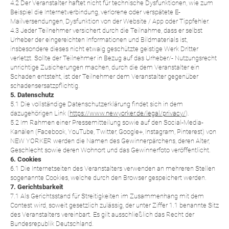
4.2 Der Veranstalter haftet nicht für technische Dysfunktionen, wie zum
Beispiel die Internetverbindung, verlorene oder verspätete E-
Mailversendungen, Dysfunktion von der Website / App oder Tippfehler.
4.3 Jeder Teilnehmer versichert durch die Teilnahme, dass er selbst
Urheber der eingereichten Informationen und Bildmaterials ist,
insbesondere dieses nicht etwaig geschützte geistige Werk Dritter
verletzt. Sollte der Teilnehmer in Bezug auf das Urheber/- Nutzungsrecht
unrichtige Zusicherungen machen, durch die dem Veranstalter ein
Schaden entsteht, ist der Teilnehmer dem Veranstalter gegenüber
schadensersatzpflichtig.
5. Datenschutz
5.1 Die vollständige Datenschutzerklärung findet sich in dem
dazugehörigen Link (
https://www.newyorker.de/legal/privacy/
).
5.2 Im Rahmen einer Pressemitteilung sowie auf den Social-Media-
Kanälen (Facebook, YouTube, Twitter, Google+, Instagram, Pinterest) von
NEW YORKER werden die Namen des Gewinnerpärchens, deren Alter,
Geschlecht sowie deren Wohnort und das Gewinnerfoto veröffentlicht.
6. Cookies
6.1 Die Internetseiten des Veranstalters verwenden an mehreren Stellen
sogenannte Cookies, welche durch den Browser gespeichert werden.
7. Gerichtsbarkeit
7.1 Als Gerichtsstand für Streitigkeiten im Zusammenhang mit dem
Contest wird, soweit gesetzlich zulässig, der unter Ziffer 1.1 benannte Sitz
des Veranstalters vereinbart. Es gilt ausschließlich das Recht der
Bundesrepublik Deutschland.