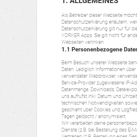
1. ALLGEMEINES
Als Betreiber dieser Webseite möc
Datenschutzerklärung erläutern, wel
Datenschutzerklärung gilt nur für 
YORKER Apps. Sie gilt nicht für and
Webseiten verlinken.
1.1 Personenbezogene Date
Beim Besuch unserer Webseite benö
Daten. Lediglich Informationen über
verwendeter Webbrowser, verwendet
Service-Provider zugewiesene IP-Ad
Datenmenge, Downloads, Dateiexpor
uns aufrufst inkl. Datum und Uhrzeit
technischen Notwendigkeiten sowie z
geschieht über Cookies und Logfile
Tagen gelöscht / anonymisiert.
Wir verarbeiten deine personenbez
Dienste (z.B. bei Bestellung des E-
Verträgen (z.B. Bestellung eines G