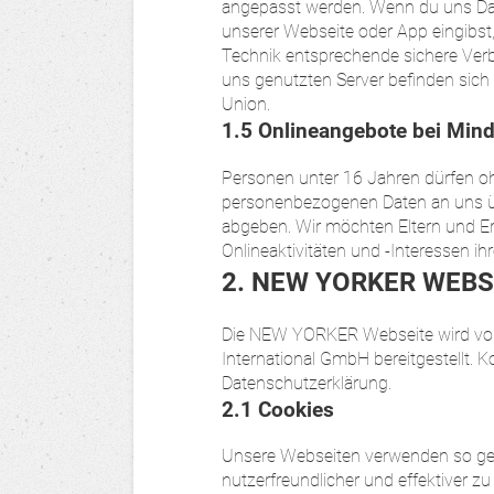
angepasst werden. Wenn du uns Date
unserer Webseite oder App eingibst
Technik entsprechende sichere Verbi
uns genutzten Server befinden sich 
Union.
1.5 Onlineangebote bei Mind
Personen unter 16 Jahren dürfen o
personenbezogenen Daten an uns übe
abgeben. Wir möchten Eltern und Er
Onlineaktivitäten und -Interessen ih
2. NEW YORKER WEBS
Die NEW YORKER Webseite wird vo
International GmbH bereitgestellt. 
Datenschutzerklärung.
2.1 Cookies
Unsere Webseiten verwenden so gen
nutzerfreundlicher und effektiver zu