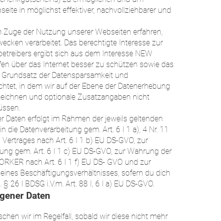
seite in möglichst effektiver, nachvollziehbarer und
.
m Zuge der Nutzung unserer Webseiten erfahren,
ken verarbeitet. Das berechtigte Interesse zur
etreibers ergibt sich aus dem Interesse NEW
fen über das Internet besser zu schützen sowie das
r Grundsatz der Datensparsamkeit und
htet, in dem wir auf der Ebene der Datenerhebung
nnzeichnen und optionale Zusatzangaben nicht
üssen.
 Daten erfolgt im Rahmen der jeweils geltenden
in die Datenverarbeitung gem. Art. 6 I 1 a), 4 Nr. 11
Vertrages nach Art. 6 I 1 b) EU DS-GVO, zur
htung gem. Art. 6 I 1 c) EU DS-GVO, zur Wahrung der
ORKER nach Art. 6 I 1 f) EU DS- GVO und zur
ines Beschäftigungsverhältnisses, sofern du dich
§ 26 I BDSG i.V.m. Art. 88 I, 6 I a) EU DS-GVO.
gener Daten
hen wir im Regelfall, sobald wir diese nicht mehr