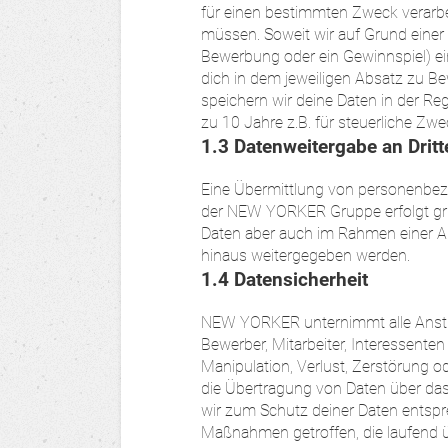
für einen bestimmten Zweck verarb
müssen. Soweit wir auf Grund einer 
Bewerbung oder ein Gewinnspiel) ei
dich in dem jeweiligen Absatz zu Be
speichern wir deine Daten in der Rege
zu 10 Jahre z.B. für steuerliche Zwe
1.3 Datenweitergabe an Dritt
Eine Übermittlung von personenbez
der NEW YORKER Gruppe erfolgt gr
Daten aber auch im Rahmen einer 
hinaus weitergegeben werden.
1.4 Datensicherheit
NEW YORKER unternimmt alle Anstr
Bewerber, Mitarbeiter, Interessenten
Manipulation, Verlust, Zerstörung o
die Übertragung von Daten über das 
wir zum Schutz deiner Daten entsp
Maßnahmen getroffen, die laufend ü