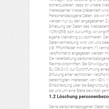
sicherzustellen, dass dir unsere Web
interessanter Weise präsentiert wird
Personenbezogene Daten, die wir i
werden nur zu den angegebenen Zwec
Erhebung der Daten des Webseitenb
YORKERS, sich zukünftig vor Angrif
eigene Marketing zu optimieren. De
Datenvermeidung wird von uns beac
z.B. Pflichtfelder mit einem (*) ke
verpflichtend angegeben werden m
Die Verarbeitung personenbezogener
Rechtsvorschriften. Bei Einwilligung 
EU DS-GVO, zur Durchführung eines 
Erfüllung einer rechtlichen Verpflic
berechtigten Interessen von NEW Y
Entscheidung über die Begründung e
bei uns um eine Stelle bewirbst gem. 
1.2 Löschung personenbezo
Deine personenbezogenen Daten lösc