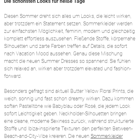
Die schönsten Looks für heiße Tage
Diesen Sommer dreht sich alles um Looks, die leicht wirken,
aber trotzdem ein Statement setzen. Sommerkleider werden
zur einfachsten Möglichkeit, feminin, modern und gleichzeitig
komplett effortless auszusehen. Fließende Stoffe, körpernahe
Silhouetten und zarte Farben treffen auf Details, die sofort
nach Vacation Mood aussehen. Genau diese Mischung
macht die neuen Summer Dresses so spannend: Sie fühlen
sich relaxed an, wirken aber trotzdem elevated und fashion-
forward.
Besonders gefragt sind aktuell Butter Yellow Floral Prints, die
weich, sonnig und fast schon dreamy wirken. Dazu kommen
soften Pastelltöne wie Babyblau oder Rosé, die jedem Look
sofort Leichtigkeit geben. Neckholder-Silhouetten bringen
eine cleane, moderne Sexiness zurück, während strukturierte
Stoffe und Ibiza-inspirierte Texturen den perfekten Between-
Beach-and-City-Vibe kreieren. Die neuen
Sommerkleider