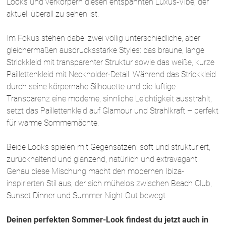
Looks und verkörpern diesen entspannten Luxus-Vibe, der
aktuell überall zu sehen ist.
Im Fokus stehen dabei zwei völlig unterschiedliche, aber
gleichermaßen ausdrucksstarke Styles: das braune, lange
Strickkleid mit transparenter Struktur sowie das weiße, kurze
Paillettenkleid mit Neckholder-Detail. Während das Strickkleid
durch seine körpernahe Silhouette und die luftige
Transparenz eine moderne, sinnliche Leichtigkeit ausstrahlt,
setzt das Paillettenkleid auf Glamour und Strahlkraft – perfekt
für warme Sommernächte.
Beide Looks spielen mit Gegensätzen: soft und strukturiert,
zurückhaltend und glänzend, natürlich und extravagant.
Genau diese Mischung macht den modernen Ibiza-
inspirierten Stil aus, der sich mühelos zwischen Beach Club,
Sunset Dinner und Summer Night Out bewegt.
Deinen perfekten Sommer-Look findest du jetzt auch in