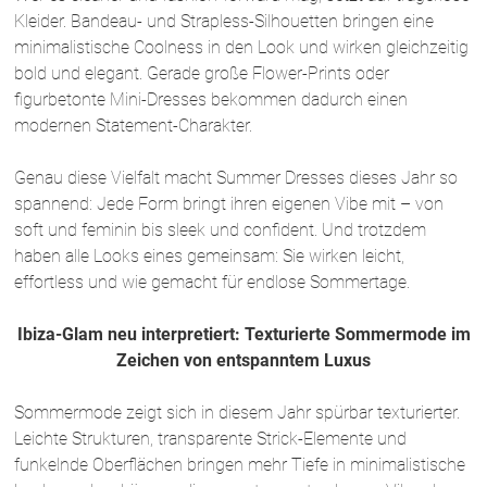
Kleider. Bandeau- und Strapless-Silhouetten bringen eine
minimalistische Coolness in den Look und wirken gleichzeitig
bold und elegant. Gerade große Flower-Prints oder
figurbetonte Mini-Dresses bekommen dadurch einen
modernen Statement-Charakter.
Genau diese Vielfalt macht Summer Dresses dieses Jahr so
spannend: Jede Form bringt ihren eigenen Vibe mit – von
soft und feminin bis sleek und confident. Und trotzdem
haben alle Looks eines gemeinsam: Sie wirken leicht,
effortless und wie gemacht für endlose Sommertage.
Ibiza-Glam neu interpretiert: Texturierte Sommermode im
Zeichen von entspanntem Luxus
Sommermode zeigt sich in diesem Jahr spürbar texturierter.
Leichte Strukturen, transparente Strick-Elemente und
funkelnde Oberflächen bringen mehr Tiefe in minimalistische