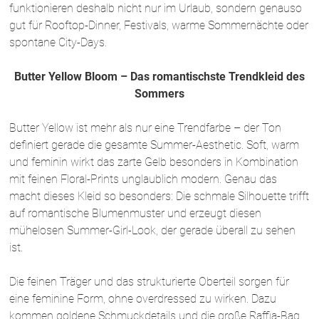
funktionieren deshalb nicht nur im Urlaub, sondern genauso
gut für Rooftop-Dinner, Festivals, warme Sommernächte oder
spontane City-Days.
Butter Yellow Bloom – Das romantischste Trendkleid des
Sommers
Butter Yellow ist mehr als nur eine Trendfarbe – der Ton
definiert gerade die gesamte Summer-Aesthetic. Soft, warm
und feminin wirkt das zarte Gelb besonders in Kombination
mit feinen Floral-Prints unglaublich modern. Genau das
macht dieses Kleid so besonders: Die schmale Silhouette trifft
auf romantische Blumenmuster und erzeugt diesen
mühelosen Summer-Girl-Look, der gerade überall zu sehen
ist.
Die feinen Träger und das strukturierte Oberteil sorgen für
eine feminine Form, ohne overdressed zu wirken. Dazu
kommen goldene Schmuckdetails und die große Raffia-Bag