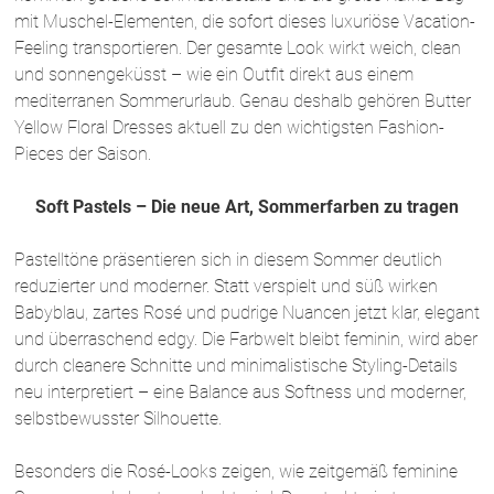
mit Muschel-Elementen, die sofort dieses luxuriöse Vacation-
Feeling transportieren. Der gesamte Look wirkt weich, clean
und sonnengeküsst – wie ein Outfit direkt aus einem
mediterranen Sommerurlaub. Genau deshalb gehören Butter
Yellow Floral Dresses aktuell zu den wichtigsten Fashion-
Pieces der Saison.
Soft Pastels – Die neue Art, Sommerfarben zu tragen
Pastelltöne präsentieren sich in diesem Sommer deutlich
reduzierter und moderner. Statt verspielt und süß wirken
Babyblau, zartes Rosé und pudrige Nuancen jetzt klar, elegant
und überraschend edgy. Die Farbwelt bleibt feminin, wird aber
durch cleanere Schnitte und minimalistische Styling-Details
neu interpretiert – eine Balance aus Softness und moderner,
selbstbewusster Silhouette.
Besonders die Rosé-Looks zeigen, wie zeitgemäß feminine