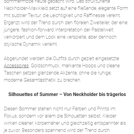
Sommermode heute gedacht wird. Das strukturierte
Neckholder-Maxikleid setzt auf eine fließende, elegante Form
mit subtiler Textur, die Leichtigkeit und Raffinesse vereint.
Ergänzt wird der Trend durch den floralen Zweiteiler, der eine
jüngere, fashion-forward Interpretation der Pastellwelt
verkörpert und dem Look eine verspielte, aber dennoch
stylische Dynamik verleiht.
Abgerundet werden die Outfits durch gezielt eingesetzte
Accessoires
: Goldschmuck, markante Hoops und cleane
Taschen setzen glänzende Akzente, ohne die ruhige,
moderne Gesamtästhetik zu brechen.
Silhouettes of Summer – Von Neckholder bis trägerlos
Diesen Sommer stehen nicht nur Farben und Prints im
Fokus, sondern vor allem die Silhouetten selbst. Kleider
wirken cleaner, körpernäher und gleichzeitig entspannter als
je zuvor. Besonders spannend wird der Trend durch