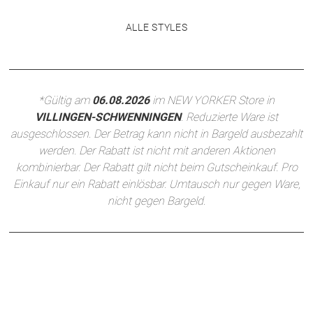
ALLE STYLES
*Gültig am
06.08.2026
im NEW YORKER Store in
VILLINGEN-SCHWENNINGEN
. Reduzierte Ware ist
ausgeschlossen. Der Betrag kann nicht in Bargeld ausbezahlt
werden. Der Rabatt ist nicht mit anderen Aktionen
kombinierbar. Der Rabatt gilt nicht beim Gutscheinkauf. Pro
Einkauf nur ein Rabatt einlösbar. Umtausch nur gegen Ware,
nicht gegen Bargeld.