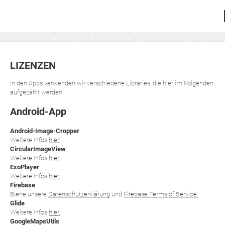
LIZENZEN
In den Apps verwenden wir verschiedene Libraries, die hier im Folgenden
aufgezählt werden.
Android-App
Android-Image-Cropper
Weitere Infos
hier.
CircularImageView
Weitere Infos
hier.
ExoPlayer
Weitere Infos
hier.
Firebase
Siehe unsere
Datenschutzerklärung
und
Firebase Terms of Service.
Glide
Weitere Infos
hier.
GoogleMapsUtils