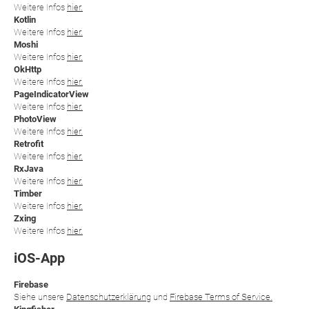
Weitere Infos
hier.
Kotlin
Weitere Infos
hier.
Moshi
Weitere Infos
hier.
OkHttp
Weitere Infos
hier.
PageIndicatorView
Weitere Infos
hier.
PhotoView
Weitere Infos
hier.
Retrofit
Weitere Infos
hier.
RxJava
Weitere Infos
hier.
Timber
Weitere Infos
hier.
Zxing
Weitere Infos
hier.
iOS-App
Firebase
Siehe unsere
Datenschutzerklärung
und
Firebase Terms of Service.