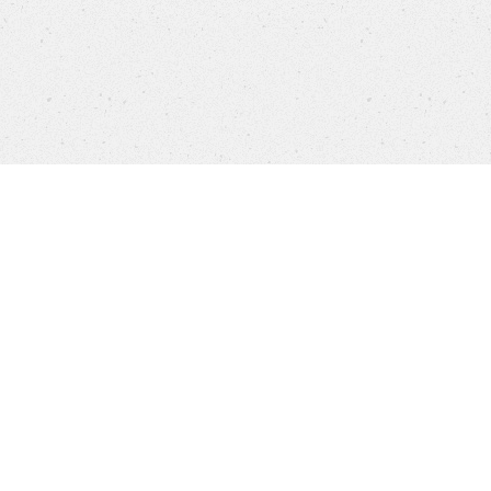
Products
FAQ
Jobs
Customer Service
Company
Brands
Privacy
Imprint
Cookie settings