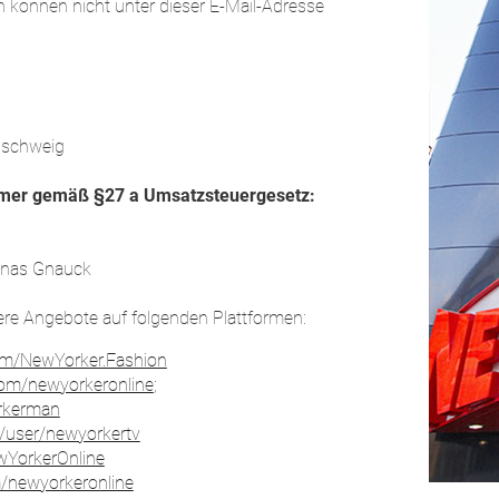
önnen nicht unter dieser E-Mail-Adresse
nschweig
mmer gemäß §27 a Umsatzsteuergesetz:
Jonas Gnauck
ere Angebote auf folgenden Plattformen:
om/NewYorker.Fashion
com/newyorkeronline
;
orkerman
/user/newyorkertv
ewYorkerOnline
m/newyorkeronline