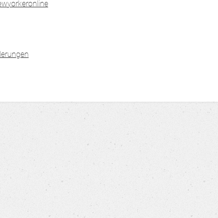
ewyorkeronline
derungen