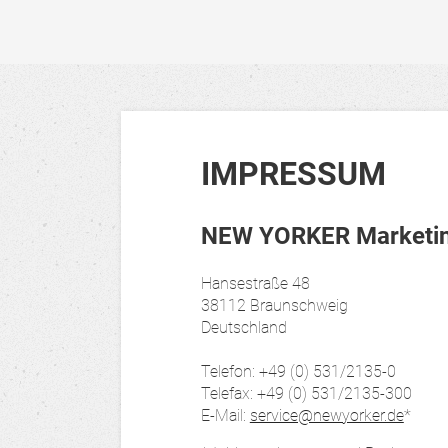
IMPRESSUM
NEW YORKER Marketing
Hansestraße 48
38112 Braunschweig
Deutschland
Telefon: +49 (0) 531/2135-0
Telefax: +49 (0) 531/2135-300
E-Mail:
service@newyorker.de
*