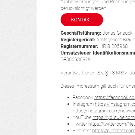
*Jobbewerbungen und Rechnungen k
berücksichtigt werden.
KONTAKT
Geschäftsführung:
Jonas Gnauck
Registergericht:
Amtsgericht Brau
Registernummer:
HR B 205968
Umsatzsteuer-Identifikationsnu
DE306936819
Verantwortlicher i.S.v. § 18 MStV: 
Dieses Impressum gilt auch für uns
Facebook
https://facebook.c
Instagram
https://instagram.
https://instagram.com/newy
YouTube
https://youtube.com
Twitter
https://twitter.com/N
Pinterest
https://pinterest.co