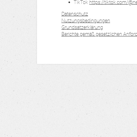
TikTok
https://tiktok.com/@n
Datenschutz
Nutzungsbedingungen
Grundsatzerklärung
Berichte gemäß gesetzlichen Anfor