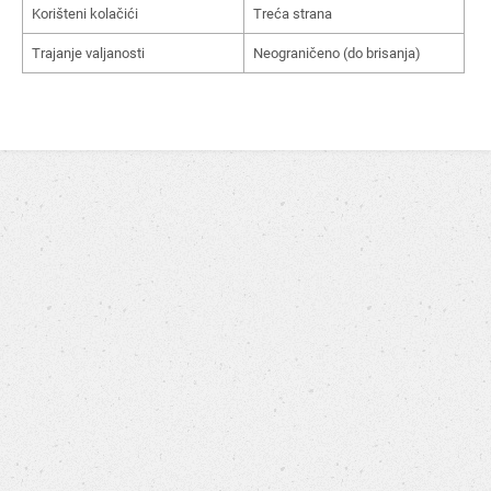
Korišteni kolačići
Treća strana
Trajanje valjanosti
Neograničeno (do brisanja)