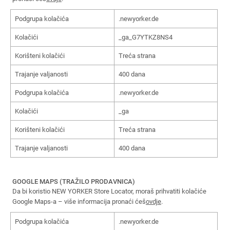
Podgrupa kolačića
.newyorker.de
Kolačići
_ga_G7YTKZ8NS4
Korišteni kolačići
Treća strana
Trajanje valjanosti
400 dana
Podgrupa kolačića
.newyorker.de
Kolačići
_ga
Korišteni kolačići
Treća strana
Trajanje valjanosti
400 dana
GOOGLE MAPS (TRAŽILO PRODAVNICA)
Da bi koristio NEW YORKER Store Locator, moraš prihvatiti kolačiće
Google Maps-a – više informacija pronaći ćeš
ovdje
.
Podgrupa kolačića
.newyorker.de