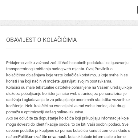
OBAVIJEST O KOLAČIĆIMA
Pridajemo veliku važnost zaštiti Vaših osobnih podataka i osiguravanju
transparentnog korištenja našeg web-mjesta. Ovaj Pravilnik o
kolačićima objašnjava koje vrste kolačića koristimo, u koje svrhe ih se
koristi i na koji način Vi možete upravljati svojim postavkama.
Kolačići su male tekstualne datoteke pohranjene na Vašem uređaju koje
služe za poboljšanje korištenja naše web stranice, za personaliziranje
sadržaja i oglašavanja te za prikupljanje anonimnih statistika vezanih uz
korištenje. Neki kolačići su esencijalni za rad web stranice, dok drugi
pomažu u optimizaciji Vašeg online-iskustva.
Ako se odlučite za dopuštanje kolačića koji prikupljaju informacije koje
mogu dovesti do identifikacije osoba, to će biti Vaši osobni podaci. Sve
osobne podatke prikupljene uz pomoć kolačića koristit ćemo u skladu s
našom
Politikom zaštite privatnosti
, koja uključuje informacije o tome