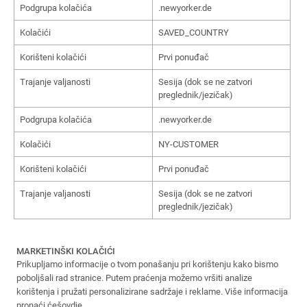
Podgrupa kolačića
.newyorker.de
Kolačići
SAVED_COUNTRY
Korišteni kolačići
Prvi ponuđač
Trajanje valjanosti
Sesija (dok se ne zatvori
preglednik/jezičak)
Podgrupa kolačića
.newyorker.de
Kolačići
NY-CUSTOMER
Korišteni kolačići
Prvi ponuđač
Trajanje valjanosti
Sesija (dok se ne zatvori
preglednik/jezičak)
MARKETINŠKI KOLAČIĆI
Prikupljamo informacije o tvom ponašanju pri korištenju kako bismo
poboljšali rad stranice. Putem praćenja možemo vršiti analize
korištenja i pružati personalizirane sadržaje i reklame. Više informacija
pronaći ćeš
ovdje
.