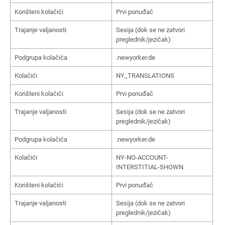
Korišteni kolačići
Prvi ponuđač
Trajanje valjanosti
Sesija (dok se ne zatvori
preglednik/jezičak)
Podgrupa kolačića
.newyorker.de
Kolačići
NY_TRANSLATIONS
Korišteni kolačići
Prvi ponuđač
Trajanje valjanosti
Sesija (dok se ne zatvori
preglednik/jezičak)
Podgrupa kolačića
.newyorker.de
Kolačići
NY-NO-ACCOUNT-
INTERSTITIAL-SHOWN
Korišteni kolačići
Prvi ponuđač
Trajanje valjanosti
Sesija (dok se ne zatvori
preglednik/jezičak)