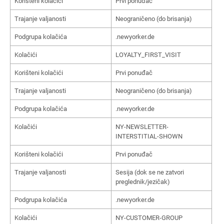
Korišteni kolačići
Prvi ponuđač
Trajanje valjanosti
Neograničeno (do brisanja)
Podgrupa kolačića
.newyorker.de
Kolačići
LOYALTY_FIRST_VISIT
Korišteni kolačići
Prvi ponuđač
Trajanje valjanosti
Neograničeno (do brisanja)
Podgrupa kolačića
.newyorker.de
Kolačići
NY-NEWSLETTER-
INTERSTITIAL-SHOWN
Korišteni kolačići
Prvi ponuđač
Trajanje valjanosti
Sesija (dok se ne zatvori
preglednik/jezičak)
Podgrupa kolačića
.newyorker.de
Kolačići
NY-CUSTOMER-GROUP