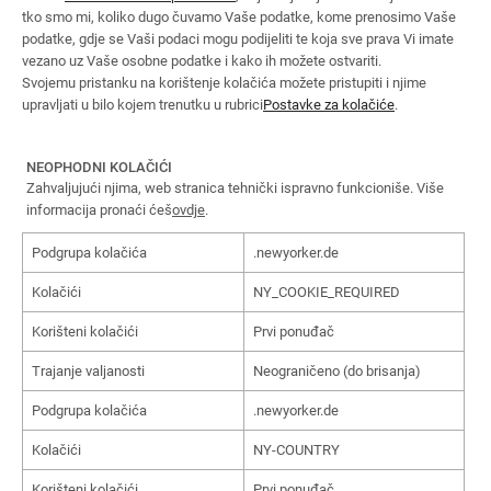
tko smo mi, koliko dugo čuvamo Vaše podatke, kome prenosimo Vaše
podatke, gdje se Vaši podaci mogu podijeliti te koja sve prava Vi imate
vezano uz Vaše osobne podatke i kako ih možete ostvariti.
Svojemu pristanku na korištenje kolačića možete pristupiti i njime
upravljati u bilo kojem trenutku u rubrici
Postavke za kolačiće
.
NEOPHODNI KOLAČIĆI
Zahvaljujući njima, web stranica tehnički ispravno funkcioniše. Više
informacija pronaći ćeš
ovdje
.
Podgrupa kolačića
.newyorker.de
Kolačići
NY_COOKIE_REQUIRED
Korišteni kolačići
Prvi ponuđač
Trajanje valjanosti
Neograničeno (do brisanja)
Podgrupa kolačića
.newyorker.de
Kolačići
NY-COUNTRY
Korišteni kolačići
Prvi ponuđač