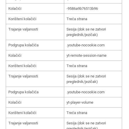
Kolačići
-9586a9b76513b96
Korišteni kolačići
Treća strana
Trajanje valjanosti
Sesija (dok se ne zatvori
preglednik/jezičak)
Podgrupa kolačića
.youtube-nocookie.com
Kolačići
yt-remote-session-name
Korišteni kolačići
Treća strana
Trajanje valjanosti
Sesija (dok se ne zatvori
preglednik/jezičak)
Podgrupa kolačića
.youtube-nocookie.com
Kolačići
yt-player-volume
Korišteni kolačići
Treća strana
Trajanje valjanosti
Sesija (dok se ne zatvori
preglednik/jezičak)