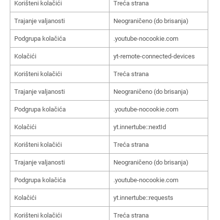
Korišteni kolačići
Treća strana
Trajanje valjanosti
Neograničeno (do brisanja)
Podgrupa kolačića
.youtube-nocookie.com
Kolačići
yt-remote-connected-devices
Korišteni kolačići
Treća strana
Trajanje valjanosti
Neograničeno (do brisanja)
Podgrupa kolačića
.youtube-nocookie.com
Kolačići
yt.innertube::nextId
Korišteni kolačići
Treća strana
Trajanje valjanosti
Neograničeno (do brisanja)
Podgrupa kolačića
.youtube-nocookie.com
Kolačići
yt.innertube::requests
Korišteni kolačići
Treća strana