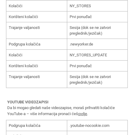
Kolačići
NY_STORES
Korišteni kolačići
Prvi ponuđač
Trajanje valjanosti
Sesija (dok se ne zatvori
preglednik/jezičak)
Podgrupa kolačića
.newyorker.de
Kolačići
NY_STORES_UPDATE
Korišteni kolačići
Prvi ponuđač
Trajanje valjanosti
Sesija (dok se ne zatvori
preglednik/jezičak)
YOUTUBE VIDEOZAPISI
Da bi mogao gledati naše videozapise, moraš prihvatiti kolačiće
YouTube-a – više informacija pronaći ćeš
ovdje
.
Podgrupa kolačića
.youtube-nocookie.com