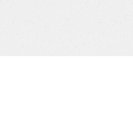
Products
FAQ
Jobs
Customer Service
Company
Brands
Privacy
Imprint
Cookie settings