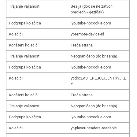
Trajanje valjanosti
Sesija (dok se ne zatvori
preglednik/jezičak)
Podgrupa kolačića
.youtube-nocookie.com
Kolačići
yt-remote-device-id
Korišteni kolačići
Treća strana
Trajanje valjanosti
Neograničeno (do brisanja)
Podgrupa kolačića
.youtube-nocookie.com
Kolačići
ytidb::LAST_RESULT_ENTRY_KE
Y
Korišteni kolačići
Treća strana
Trajanje valjanosti
Neograničeno (do brisanja)
Podgrupa kolačića
.youtube-nocookie.com
Kolačići
yt-player-headers-readable