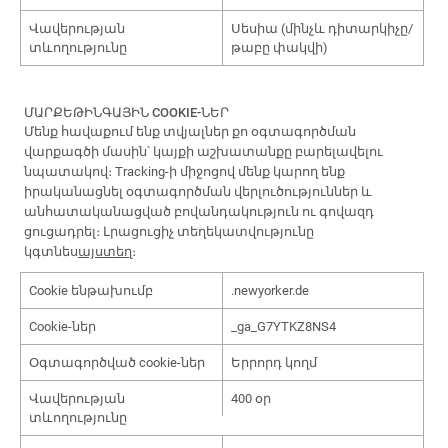
Վավերության
Սեսիա (մինչև դիտարկիչը/
տևողությունը
թաբը փակվի)
ՄԱՐՔԵԹԻՆԳԱՅԻՆ COOKIE-ՆԵՐ
Մենք հավաքում ենք տվյալներ քո օգտագործման
վարքագծի մասին՝ կայքի աշխատանքը բարելավելու
նպատակով։ Tracking-ի միջոցով մենք կարող ենք
իրականացնել օգտագործման վերլուծություններ և
անհատականացված բովանդակություն ու գովազդ
ցուցադրել։ Լրացուցիչ տեղեկատվությունը
կգտնես
այստեղ
։
Cookie ենթախումբ
.newyorker.de
Cookie-ներ
_ga_G7YTKZ8NS4
Օգտագործված cookie-ներ
Երրորդ կողմ
Վավերության
400 օր
տևողությունը