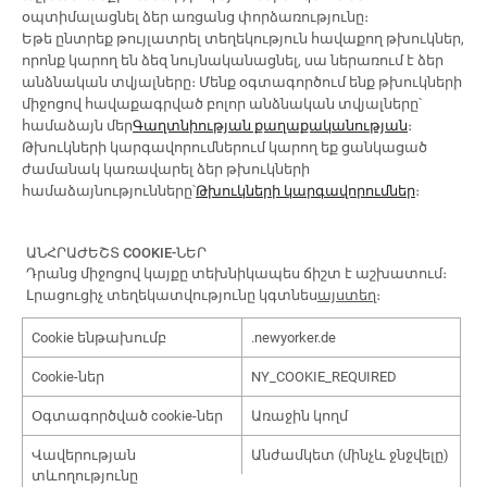
օպտիմալացնել ձեր առցանց փորձառությունը։
Եթե ընտրեք թույլատրել տեղեկություն հավաքող թխուկներ,
որոնք կարող են ձեզ նույնականացնել, սա ներառում է ձեր
անձնական տվյալները։ Մենք օգտագործում ենք թխուկների
միջոցով հավաքագրված բոլոր անձնական տվյալները՝
համաձայն մեր
Գաղտնիության քաղաքականության
։
Թխուկների կարգավորումներում կարող եք ցանկացած
ժամանակ կառավարել ձեր թխուկների
համաձայնությունները՝
Թխուկների կարգավորումներ
։
ԱՆՀՐԱԺԵՇՏ COOKIE-ՆԵՐ
Դրանց միջոցով կայքը տեխնիկապես ճիշտ է աշխատում։
Լրացուցիչ տեղեկատվությունը կգտնես
այստեղ
։
Cookie ենթախումբ
.newyorker.de
Cookie-ներ
NY_COOKIE_REQUIRED
Օգտագործված cookie-ներ
Առաջին կողմ
Վավերության
Անժամկետ (մինչև ջնջվելը)
տևողությունը