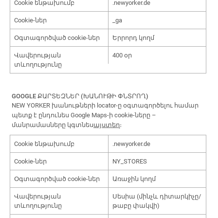
Cookie ենթախումբ
.newyorker.de
Cookie-ներ
_ga
Օգտագործված cookie-ներ
Երրորդ կողմ
Վավերության
400 օր
տևողությունը
GOOGLE ՔԱՐՏԵԶՆԵՐ (ԽԱՆՈՒԹԻ ՓՆՏՐՈՂ)
NEW YORKER խանութների locator-ը օգտագործելու համար
պետք է ընդունես Google Maps-ի cookie-ները –
մանրամասները կգտնես
այստեղ
։
Cookie ենթախումբ
.newyorker.de
Cookie-ներ
NY_STORES
Օգտագործված cookie-ներ
Առաջին կողմ
Վավերության
Սեսիա (մինչև դիտարկիչը/
տևողությունը
թաբը փակվի)