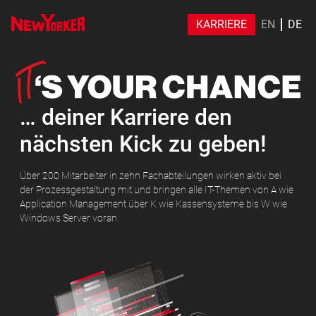
KARRIERE
EN
DE
… deiner Karriere den
nächsten Kick zu geben!
Über 200 Mitarbeiter in zehn Fachabteilungen wirken aktiv bei
der Prozessgestaltung mit und bringen alle IT-Themen von A wie
Application Management über K wie Kassensysteme bis W wie
Windows Server voran.