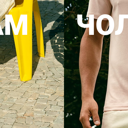
АМ
ЧО