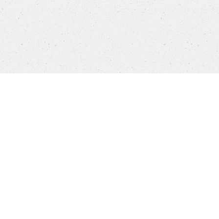
Products
FAQ
Jobs
Customer Service
Company
Brands
Privacy
Imprint
Cookie settings