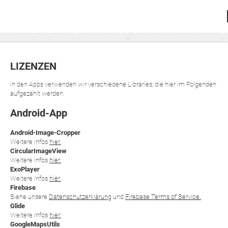
LIZENZEN
In den Apps verwenden wir verschiedene Libraries, die hier im Folgenden
aufgezählt werden.
Android-App
Android-Image-Cropper
Weitere Infos
hier.
CircularImageView
Weitere Infos
hier.
ExoPlayer
Weitere Infos
hier.
Firebase
Siehe unsere
Datenschutzerklärung
und
Firebase Terms of Service.
Glide
Weitere Infos
hier.
GoogleMapsUtils