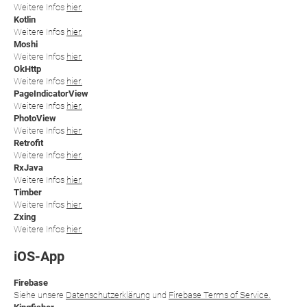
Weitere Infos
hier.
Kotlin
Weitere Infos
hier.
Moshi
Weitere Infos
hier.
OkHttp
Weitere Infos
hier.
PageIndicatorView
Weitere Infos
hier.
PhotoView
Weitere Infos
hier.
Retrofit
Weitere Infos
hier.
RxJava
Weitere Infos
hier.
Timber
Weitere Infos
hier.
Zxing
Weitere Infos
hier.
iOS-App
Firebase
Siehe unsere
Datenschutzerklärung
und
Firebase Terms of Service.