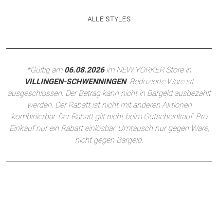
ALLE STYLES
*Gültig am
06.08.2026
im NEW YORKER Store in
VILLINGEN-SCHWENNINGEN
. Reduzierte Ware ist
ausgeschlossen. Der Betrag kann nicht in Bargeld ausbezahlt
werden. Der Rabatt ist nicht mit anderen Aktionen
kombinierbar. Der Rabatt gilt nicht beim Gutscheinkauf. Pro
Einkauf nur ein Rabatt einlösbar. Umtausch nur gegen Ware,
nicht gegen Bargeld.