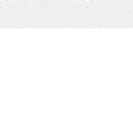
Products
FAQ
Jobs
Customer Service
Company
Brands
Privacy
Imprint
Cookie settings
STORES