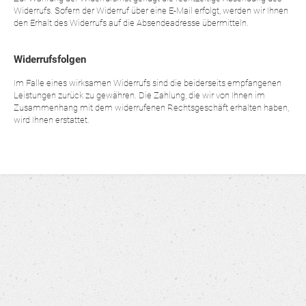
Widerrufs. Sofern der Widerruf über eine E-Mail erfolgt, werden wir Ihnen
den Erhalt des Widerrufs auf die Absendeadresse übermitteln.
Widerrufsfolgen
Im Falle eines wirksamen Widerrufs sind die beiderseits empfangenen
Leistungen zurück zu gewähren. Die Zahlung, die wir von Ihnen im
Zusammenhang mit dem widerrufenen Rechtsgeschäft erhalten haben,
wird Ihnen erstattet.