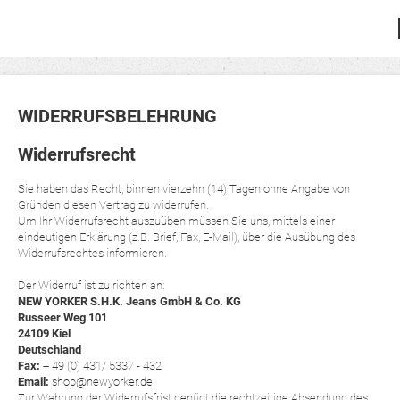
WIDERRUFSBELEHRUNG
Widerrufsrecht
Sie haben das Recht, binnen vierzehn (14) Tagen ohne Angabe von
Gründen diesen Vertrag zu widerrufen.
Um Ihr Widerrufsrecht auszuüben müssen Sie uns, mittels einer
eindeutigen Erklärung (z.B. Brief, Fax, E-Mail), über die Ausübung des
Widerrufsrechtes informieren.
Der Widerruf ist zu richten an:
NEW YORKER S.H.K. Jeans GmbH & Co. KG
Russeer Weg 101
24109 Kiel
Deutschland
Fax:
+ 49 (0) 431/ 5337 - 432
Email:
shop@newyorker.de
Zur Wahrung der Widerrufsfrist genügt die rechtzeitige Absendung des