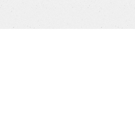
Products
FAQ
Jobs
Customer Service
Company
Brands
Privacy
Imprint
Cookie settings
STORES