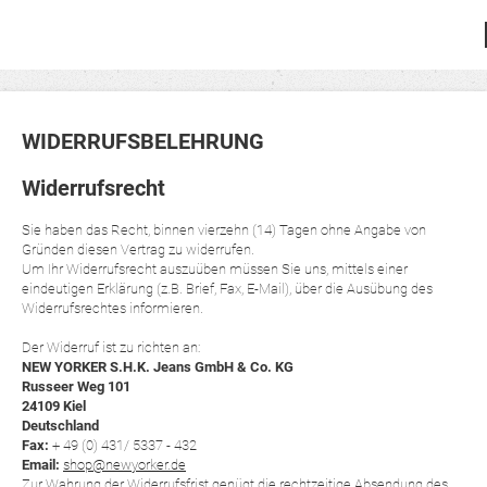
WIDERRUFSBELEHRUNG
Widerrufsrecht
Sie haben das Recht, binnen vierzehn (14) Tagen ohne Angabe von
Gründen diesen Vertrag zu widerrufen.
Um Ihr Widerrufsrecht auszuüben müssen Sie uns, mittels einer
eindeutigen Erklärung (z.B. Brief, Fax, E-Mail), über die Ausübung des
Widerrufsrechtes informieren.
Der Widerruf ist zu richten an:
NEW YORKER S.H.K. Jeans GmbH & Co. KG
Russeer Weg 101
24109 Kiel
Deutschland
Fax:
+ 49 (0) 431/ 5337 - 432
Email:
shop@newyorker.de
Zur Wahrung der Widerrufsfrist genügt die rechtzeitige Absendung des