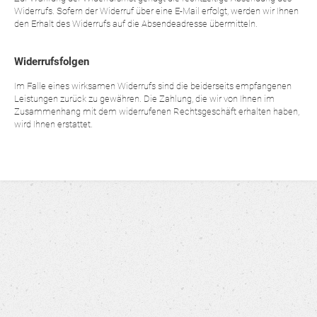
Widerrufs. Sofern der Widerruf über eine E-Mail erfolgt, werden wir Ihnen
den Erhalt des Widerrufs auf die Absendeadresse übermitteln.
Widerrufsfolgen
Im Falle eines wirksamen Widerrufs sind die beiderseits empfangenen
Leistungen zurück zu gewähren. Die Zahlung, die wir von Ihnen im
Zusammenhang mit dem widerrufenen Rechtsgeschäft erhalten haben,
wird Ihnen erstattet.