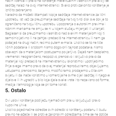
način licenca ili pravo na korištenje intelektualnih vlasničkih prava čiji se
sadržaj nalazi na ovoj internet-stranici. Svako protivzakonito korištenje je
izričito zabranjeno.
Naradno da možeš iištampati kopije sadržaja internet-stranice za lični
upotrebu. Ist važi za preuzimanje sadržaja na tvoj tvrdi disk sve dok je to
ograničeno na tvoju ličnu upotrebu. Upozorenja o autorskim pravima i
robnim markama ne smiju se ni u kojem slučaju mijenjati ili uklanjati.
Saglasan si da preuzimamo vlasništvo nad svakim materijalom koji ti
samoinicijativno ili na zahtjev prebaciš na internet-stranicu ili nam ga
pošalješ na drugi način, recimo putem e-maila. Ukoliko se to ne tiče
ličnih podataka ili s tobom nismo dogovorili tajnost podataka, nismo
obavezni da s materijalom postupamo povjerljivo. Daješ nam besplatno,
vremenski neograničeno, neopozivo, prenosivo i isključivo pravo da
materijal koji prebaciš na internet-stranicu iskoristimo i upotrijebimo.
Prije svega imamo pravo da ovaj materijal reproduciramo, objavljujemo,
ustupamo, prenosimo, šaljemo, modificiramo, prodajemo u čitavom
svijetu ili da inače koristimo u komercijalne svrhe cijeli sadržaj ili njegove
dijelove ili ih ugraditi u bilo koja djela svake vrste i to nezavisno od forme,
medija i tehnologije koja se pri tome koristi.
5. Ostalo
Ovi uslovi korištenja podliježu njemačkom pravu isključujući pravo
kupovine UN-a.
Ukoliko pojedinačne odredbe ovih odredbi o korištenju postanu ili budu
pravno nevažeće ili se protive zakonskim odredbama, time se ne dotiče