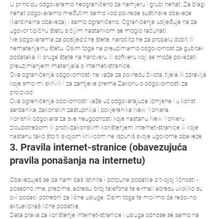
U principu odgovaramo neograničeno za namjeru i grubi nehat. Za blagi
nehat odgovaramo međutim samo kod povrede suštinske obaveze
(kardinalna obaveza) i samo ograničeno. Ograničenje usljeđuje na za
ugovor tipičnu štetu s čijim nastankom se moglo računati.
Ne odgovarama za posljedične štete, naročito ne za propalu dobit ili
nematerijalnu štetu. Osim toga na preuzimamo odgovornost za gubitak
podataka ili druge štete na hardveru ili softveru koji se može povezati
preuzimanjem materijala s internet-stranice.
Ova ograničenja odgovornosti ne važe za povredu života, tijela ili zdravlja
koje smo mi skrivili i za zahtjeve prema Zakonu o odgovornosti za
proizvod.
Ova ogreničenja odovornosti važe uz odgovarajuće izmjene i u korist
sardanika, zakonskih zastupnika i povjerenika New Yorkera.
Korisnik odgovara za sve neugodnosti koje nastanu New Yorkeru
zloupotrebom ili protivzakonskim korištenjem internet-stranice ili koje
nastanu tako što ti svojom krivicom ne ispuniš svoje ugovorne obaveze.
3. Pravila internet-stranice (obavezujuća
pravila ponašanja na internetu)
Obavezuješ se da nam daš istinite i potpune podatke o tvojoj ličnosti -
posebno ime, prezime, adresu, broj telefona te e-mail adresu ukoliko su
ovi podaci potrebni za lične usluge. Osim toga te molimo da redovno
aktueliziraš lične podatke.
Data prava za korištenje internet-stranice i usluga odnose se samo na