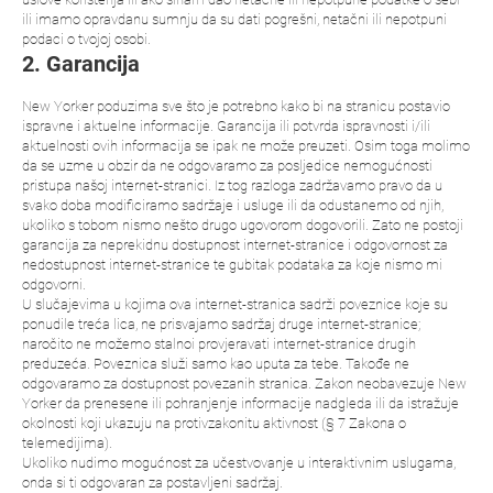
ili imamo opravdanu sumnju da su dati pogrešni, netačni ili nepotpuni
podaci o tvojoj osobi.
2. Garancija
New Yorker poduzima sve što je potrebno kako bi na stranicu postavio
ispravne i aktuelne informacije. Garancija ili potvrda ispravnosti i/ili
aktuelnosti ovih informacija se ipak ne može preuzeti. Osim toga molimo
da se uzme u obzir da ne odgovaramo za posljedice nemogućnosti
pristupa našoj internet-stranici. Iz tog razloga zadržavamo pravo da u
svako doba modificiramo sadržaje i usluge ili da odustanemo od njih,
ukoliko s tobom nismo nešto drugo ugovorom dogovorili. Zato ne postoji
garancija za neprekidnu dostupnost internet-stranice i odgovornost za
nedostupnost internet-stranice te gubitak podataka za koje nismo mi
odgovorni.
U slučajevima u kojima ova internet-stranica sadrži poveznice koje su
ponudile treća lica, ne prisvajamo sadržaj druge internet-stranice;
naročito ne možemo stalnoi provjeravati internet-stranice drugih
preduzeća. Poveznica služi samo kao uputa za tebe. Takođe ne
odgovaramo za dostupnost povezanih stranica. Zakon neobavezuje New
Yorker da prenesene ili pohranjenje informacije nadgleda ili da istražuje
okolnosti koji ukazuju na protivzakonitu aktivnost (§ 7 Zakona o
telemedijima).
Ukoliko nudimo mogućnost za učestvovanje u interaktivnim uslugama,
onda si ti odgovaran za postavljeni sadržaj.