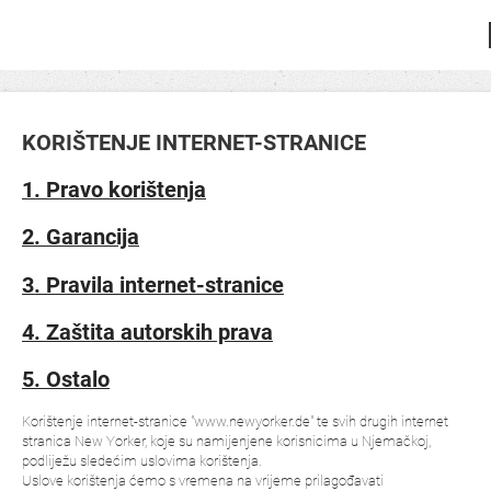
KORIŠTENJE INTERNET-STRANICE
1. Pravo korištenja
2. Garancija
3. Pravila internet-stranice
4. Zaštita autorskih prava
5. Ostalo
Korištenje internet-stranice "www.newyorker.de" te svih drugih internet
stranica New Yorker, koje su namijenjene korisnicima u Njemačkoj,
podliježu sledećim uslovima korištenja.
Uslove korištenja ćemo s vremena na vrijeme prilagođavati