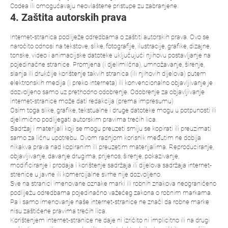
Codea ili omogućavaju neovlaštene pristupe zu zabranjene.
4. Zaštita autorskih prava
Internet-stranica podliježe odredbama o zaštiti autorskih prava. Ovo se
naročito odnosi na tekstove, slike, fotografije, ilustracije, grafike, dizajne,
tonske, video i animacijske datoteke uključujući njihovu postavljanje na
pojedinačne stranice. Promjena (i djelimilčna), umnožavanje, širenje,
slanja ili drukčije korištenje takvih stranica (ili njihovih dijelova) putem
elektronskih medija (i preko interneta) ili konvencionalno objavljivanje je
dozvoljeno samo uz prethodno odobrenje. Odobrenje za objavljivanje
internet-stranice može dati redakcija (prema impresumu)
Osim toga slike, grafike, tekstualne i druge datoteke mogu u potpunosti ili
djelimično podlijegati autorskim pravima trećih lica.
Sadržaj i materijali koji se mogu preuzeti smiju se kopirati ili preuzimati
samo za ličnu upotrebu. Ovom radnjom korisnik međutim ne dobija
nikakva prava nad kopiranim ili preuzetim materijalima. Reproduciranje,
objavljivanje, davanje drugima, prijenos, širenje, pokazivanje,
modificiranje i prodaja i korištenje sadržaja ili dijelova sadržaja internet-
strenice u javne ili komercijalne svrhe nije dozvoljeno.
Sve na stranici imenovane oznake marki ili robnih znakova neograničeno
podliježu odredbama pojedinačno važećeg zakona o robnim markama.
Pa i samo imenovanje naše internet-stranice ne znači da robne marke
nisu zaštićene pravima trećih lica.
Korištenjem internet-stranice ne daje ni izričito ni implicitno ili na drugi