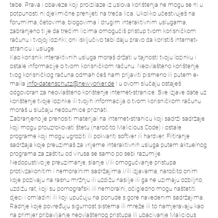
tebe. Prava i obaveze koji proizilaze iz uslova korištenja ne mogu se ni u
potpunosti ni djelimične prenijeti na treća lica. Ukoliko učestvuješ na
forumima, četovima, blogovima i drugim interaktivnim uslugama,
zabranjeno ti je da trećim licima omogućiš pristup tvom korisničkom
računu i tvojoj lozinki; oni isključivo tebi daju pravo da koristiš internet-
stranicu i usluge.
Kao korisnik interaktivnih usluga moraš držati u tajnosti tvoju lozinku i
ostale informacije o tvom korisničkom računu. Neovlašteno korištenje
tvog korisničkog računa odmah ćeš nam prijaviti pismeno ili putem e-
maila
info-datenschutz@newyorker.de
I u ovom slučaju ostaješ
odgovoran za neovlašteno korištenje internet-stranice. Sve izjave date uz
korištenje tvoje lozinke ili tvojih informacija o tvom korisničkom računu
moraš u slučaju nedoumice priznati.
Zabranjeno je prenositi materijal na internet-stranicu koji sadrži sadržaje
koji mogu prouzrokovati štetu (naročito Malicious Code) i ostale
programe koji mogu ugroziti ili pokvariti softver ili hardver. Filtiranje
sadržaja koje preuzimaš za vrijeme interaktivnih usluga putem aktuelnog
programa za zaštitu od virusa se samo po sebi razumije.
Nedopustivo je preuzimanje, slanje i/ili omogućvanje pristupa
protivzakonitim i nemoralnim sadržajima i/ili izjavama, naročito onim
koje pozivaju na rasnu mržnju ili uzdižu nasilje ili ga ne uzimaju ozbiljno,
uzdižu rat, koji su pornografski ili nemoralni, očigledno mogu naštetiti
djeci i omladini ili koji upućuju na ponude s gore navedenim sadržajima.
Radnje koje povređuju sigurnost sistema ili mreže ili to namjeravaju kao
na primjer pribavljanje neovlaštenog pristupa ili ubacivanje Malicious