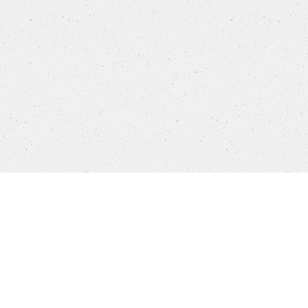
Products
FAQ
Jobs
Customer Service
Company
Brands
Privacy