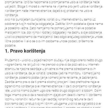
promjenama. Izričita napomena o promjenama uslova korištenja neće
uslijediti. Stoga ti moraš s vremena na vrijeme provjeriti uslove korištenja.
Korištenjem naše internet-stranice, daješ svoj pristanak na uslove
korištenja.
Ako nisi punoljetan/punoljetna, koristi ovu internet-stranicu samo uz
odobrenje tvojih roditelja/odgajatelja. Zaštita ličnih podataka djece nama
je posebno važna. Zato namjerno ne pohranjujemo nikakve podatke
maloljetnih lica, dok njihovi roditelji/odgajatelji na dadnu svoje odobrenje.
Ukoliko prepoznamo da maloljetnici bez odgovarajućeg odobrenja unose
lične podatke ili ako se o ovim osobama unose podaci, brišemo te
podatke.
1. Pravo korištenja
Pružamo ti - ukolko u pojedinačnom slučaju nije dogovoreno nešto drugo
- ograničeno, ne isključivo i ne prenosivo pravo da pozivaš ovu internet-
stranicu te njezine sadržaje u privatne svrhe prema odredbama ovih
uslova korištenja, da je koristiš i predstavljaš na monitoru. Komercijalno
korištenje, posebno postavljanje komercijalne reklame, je zabranjeno.
Zadržavamo pravo da ti prema slodnoj procjeni i bez prethodne najave
ograničimo korištenje ove internet-stranice ili da ti okončamo korištenje
iste, ukoliko nismo putem ugovora nešto drugo dogovorili s tobom. Osim
toga imamo pravo da s neodložnim djejstvom deaktiviramo ili izbrišemo
lozinku, korisnički račun te cijeli sadržaj korisničkog računa te da ti
blokiramo dalji pristup tvojim ličnim uslugama ukoliko se ogriješiš o ove
uslove korištenja ili ako sinam dao netačne ili nepotpune podatke o sebi