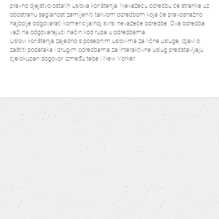
pravno djejstvo ostalih uslova korištenja. Nevažeću odredbu će stranke uz
obostranu saglanost zamijeniti takvom odredbom koja će pravosnažno
najbolje odgovarati komericijalnoj svrsi nevažeće odredbe. Ova odredba
važi na odgovarajući način kod rupa u odredbama.
Uslovi korištenja zajedno s posebnim uslovima za lične usluge, izjavi o
zaštiti podataka i drugim odredbama za interaktivne uslug predstavljaju
cjelokupan dogovor između tebe i New Yorker.