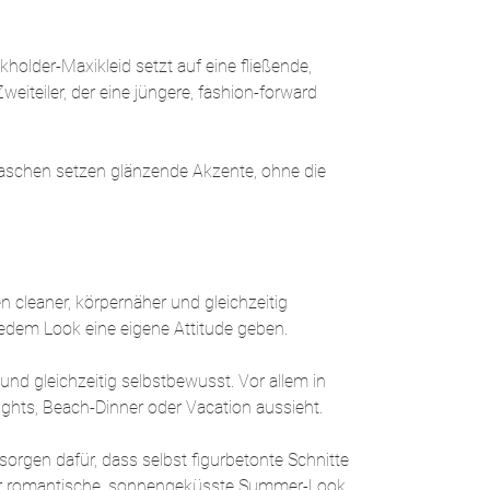
lder-Maxikleid setzt auf eine fließende,
weiteiler, der eine jüngere, fashion-forward
aschen setzen glänzende Akzente, ohne die
n cleaner, körpernäher und gleichzeitig
jedem Look eine eigene Attitude geben.
und gleichzeitig selbstbewusst. Vor allem in
ghts, Beach-Dinner oder Vacation aussieht.
 sorgen dafür, dass selbst figurbetonte Schnitte
ieser romantische, sonnengeküsste Summer-Look,