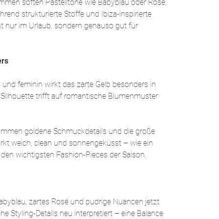
kommen soften Pastelltöne wie Babyblau oder Rosé,
end strukturierte Stoffe und Ibiza-inspirierte
ht nur im Urlaub, sondern genauso gut für
ers
 und feminin wirkt das zarte Gelb besonders in
Silhouette trifft auf romantische Blumenmuster
u kommen goldene Schmuckdetails und die große
irkt weich, clean und sonnengeküsst – wie ein
 den wichtigsten Fashion-Pieces der Saison.
Babyblau, zartes Rosé und pudrige Nuancen jetzt
e Styling-Details neu interpretiert – eine Balance