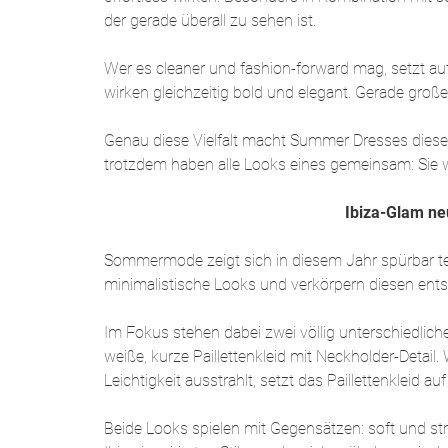
der gerade überall zu sehen ist.
Wer es cleaner und fashion-forward mag, setzt auf
wirken gleichzeitig bold und elegant. Gerade gr
Genau diese Vielfalt macht Summer Dresses dieses
trotzdem haben alle Looks eines gemeinsam: Sie w
Ibiza-Glam ne
Sommermode zeigt sich in diesem Jahr spürbar text
minimalistische Looks und verkörpern diesen entsp
Im Fokus stehen dabei zwei völlig unterschiedliche
weiße, kurze Paillettenkleid mit Neckholder-Detail
Leichtigkeit ausstrahlt, setzt das Paillettenkleid
Beide Looks spielen mit Gegensätzen: soft und s