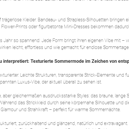
 trägerlose Kleider. Bandeau- und Strapless-Silhouetten bringen 
oße Flower-Prints oder figurbetonte Mini-Dresses bekommen dadur
 Jahr so spannend: Jede Form bringt ihren eigenen Vibe mit – vo
irken leicht, effortless und wie gemacht für endlose Sommertage
u interpretiert: Texturierte Sommermode im Zeichen von ent
urierter. Leichte Strukturen, transparente Strick-Elemente und f
annten Luxus-Vibe, der aktuell überall zu sehen ist.
, aber gleichermaßen ausdrucksstarke Styles: das braune, lange St
. Während das Strickkleid durch seine körpernahe Silhouette und di
 auf Glamour und Strahlkraft – perfekt für warme Sommernächte.
trukturiert, zurückhaltend und glänzend, natürlich und extravag