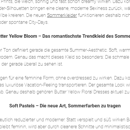
al Prints, die weich, sonnig und fast schon dreamy wirken. Dazu 
er-Silhouetten bringen eine cleane, moderne Sexiness zurück, währ
ibe kreieren. Die neuen
Sommerkleider
funktionieren deshalb nic
der spontane City-Days.
tter Yellow Bloom – Das romantischste Trendkleid des Somm
der Ton definiert gerade die gesamte Summer-Aesthetic. Soft, warm
 modern. Genau das macht dieses Kleid so besonders: Die schmale 
er gerade überall zu sehen ist.
 sorgen für eine feminine Form, ohne overdressed zu wirken. Daz
es luxuriöse Vacation-Feeling transportieren. Der gesamte Look w
b. Genau deshalb gehören Butter Yellow Floral Dresses aktuell zu
Soft Pastels – Die neue Art, Sommerfarben zu tragen
utlich reduzierter und moderner. Statt verspielt und süß wirken 
leibt feminin, wird aber durch cleanere Schnitte und minimalistisch