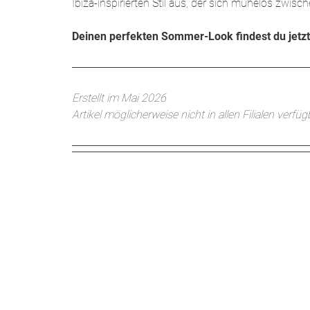
Ibiza-inspirierten Stil aus, der sich mühelos zw
Deinen perfekten Sommer-Look findest du jetz
Erstellt im Mai 2026
Artikel möglicherweise nicht in allen Filialen verfüg