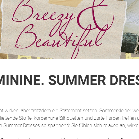
EMININE. SUMMER DRE
cht wirken, aber trotzdem ein Statement setzen. Sommerkleider we
ließende Stoffe, körpernahe Silhouetten und zarte Farben treffen 
Summer Dresses so spannend: Sie fühlen sich relaxed an, wirken