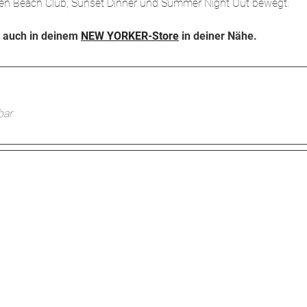
ischen Beach Club, Sunset Dinner und Summer Night Out bewegt.
t auch in deinem
NEW YORKER-Store
in deiner Nähe.
bar