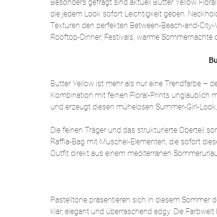
Besonders gefragt sind aktuell Butter Yellow Flor
die jedem Look sofort Leichtigkeit geben. Neckhold
Texturen den perfekten Between-Beach-and-City-V
Rooftop-Dinner, Festivals, warme Sommernächte o
Bu
Butter Yellow ist mehr als nur eine Trendfarbe – 
Kombination mit feinen Floral-Prints unglaublich
und erzeugt diesen mühelosen Summer-Girl-Look, d
Die feinen Träger und das strukturierte Oberteil
Raffia-Bag mit Muschel-Elementen, die sofort dies
Outfit direkt aus einem mediterranen Sommerurlau
Pastelltöne präsentieren sich in diesem Sommer de
klar, elegant und überraschend edgy. Die Farbwelt b