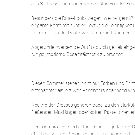
aus Softness und moderner, selbstbewusster Silho
Besonders die Rosé-Looks zeigen, wie zeitgemäß f
elegante Form mit subtiler Textur, die Leichtigkeit
Interpretation der Pastellwelt verkörpert und dem 
Abgerundet werden die Outfits durch gezielt eing
ruhige, moderne Gesamtästhetik zu brechen.
Diesen Sommer stehen nicht nur Farben und Prints 
entspannter als je zuvor. Besonders spannend wir
Neckholder-Dresses gehören dabei zu den stärksten 
fließenden Maxilängen oder soften Pastelltönen e
Genauso präsent sind aktuell feine Trägerkleider. D
effortless wirken. Besonders in Kombination mit 