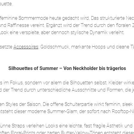
uette.
eminine Sommermode heute gedacht wird. Das strukturierte Neckho
 und Raffinesse vereint. Ergänzt wird der Trend durch den floralen Z
Look eine verspielte, aber dennoch stylische Dynamik verleiht.
esetzte
Accessoires
: Goldschmuck, markante Hoops und cleane T
Silhouettes of Summer – Von Neckholder bis trägerlos
im Fokus, sondern vor allem die Silhouetten selbst. Kleider wirke
d der Trend durch unterschiedliche Ausschnitte und Formen, die 
Styles der Saison. Die offene Schulterpartie wirkt feminin, sleek 
ntsteht dieser moderne Summer-Glam, der sofort nach Rooftop-Ni
ünne Straps verleihen Looks eine leichte, fast fragile Ästhetik und
soften Floral-Prints oder zarten Butter-Yellow-Tönen entsteht d