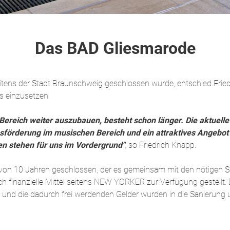
Das BAD Gliesmarode
ens der Stadt Braunschweig geschlossen wurde, entschied Frie
 einzusetzen.
Bereich weiter auszubauen, besteht schon länger. Die aktuelle
hsförderung im musischen Bereich und ein attraktives Angebot s
n stehen für uns im Vordergrund"
,
so Friedrich Knapp.
it von 10 Jahren geschlossen, der es gemeinsam mit den nötigen
ch finanzielle Mittel seitens NEW YORKER zur Verfügung gestellt
nd die dadurch frei werdenden Gelder wurden in die Sanierung u