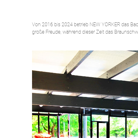
Von 2016 bis 2024 betrieb NEW YORKER das Bad Gl
große Freude, während dieser Zeit das Braunschwe