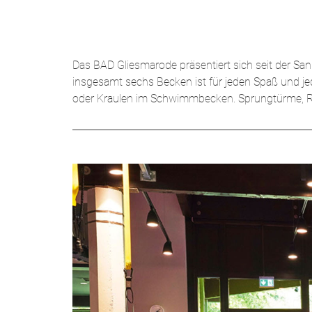
Das BAD Gliesmarode präsentiert sich seit der Sa
insgesamt sechs Becken ist für jeden Spaß und 
oder Kraulen im Schwimmbecken. Sprungtürme, Rut