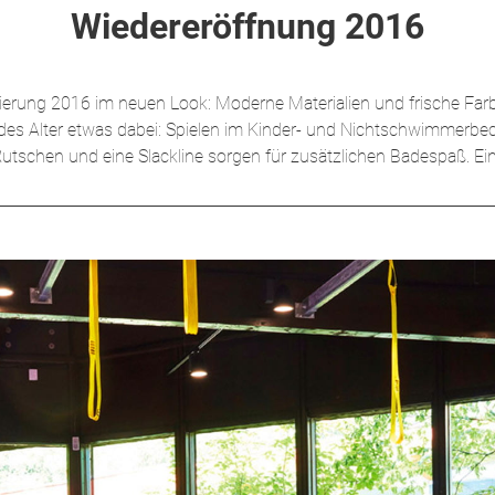
Wiedereröffnung 2016
nierung 2016 im neuen Look: Moderne Materialien und frische Far
jedes Alter etwas dabei: Spielen im Kinder- und Nichtschwimme
schen und eine Slackline sorgen für zusätzlichen Badespaß. Ei