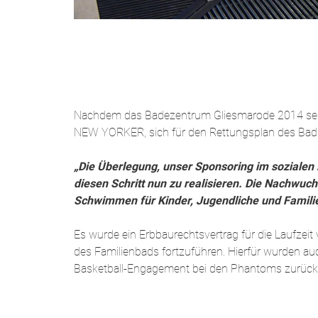
Nachdem das Badezentrum Gliesmarode 2014 seit
NEW YORKER, sich für den Rettungsplan des Bads
„Die Überlegung, unser Sponsoring im sozialen 
diesen Schritt nun zu realisieren. Die Nachwuc
Schwimmen für Kinder, Jugendliche und Familie
Es wurde ein Erbbaurechtsvertrag für die Laufze
des Familienbads fortzuführen. Hierfür wurden au
Basketball-Engagement bei den Phantoms zurück u