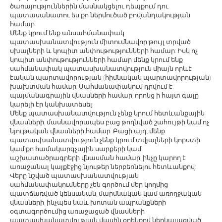
ծառայություններին մասնակցելու դեպքում դու
պատասանատու ես քո ներմուծած բովանդակության
համար:
Մենք կրում ենք անսահմանափակ
պատասխանատվություն միտումնավոր թույլ տրված
սխալների և կոպիտ անփութությունների համար: Իսկ ոչ
կոպիտ անփութությունների համար մենք կրում ենք
սահմանափակ պատասխանատվություն միայն որևէ
էական պարտավորության (հիմնական պարտավորության)
խախտման համար: Սահմանափակում դրվում է
պայմանագրային վնասների համար, որոնց ի հայտ գալը
կարելի էր կանխատեսել:
Մենք պատասխանատվություն չենք կրում հետևանքային
վնասների, մասնավորապես բաց թողնված շահույթի կամ ոչ
նյութական վնասների համար: Բացի այդ, մենք
պատասխանատվություն չենք կրում տվյալների կորստի
կամ քո համակարգչային սարքերի կամ
աշխատածրագրերի վնասման համար, ինչը կարող է
առաջանալ կայքէջից նյութեր ներբեռնելու հետևանքով:
Վերը նշված պատասխանատվության
սահմանափակումները չեն գործում մեր կողմից
պատճառված կենսական, մարմնական կամ առողջական
վնասների, ինչպես նաև խոտան ապրանքների
օգտագործումից առաջացած վնասների
պատասխանատվության մասին օրենքով ներկայացված