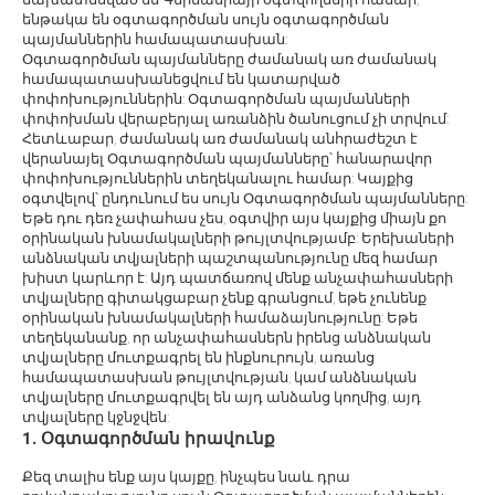
ենթակա են օգտագործման սույն օգտագործման
պայմաններին համապատասխան:
Օգտագործման պայմանները ժամանակ առ ժամանակ
համապատասխանեցվում են կատարված
փոփոխություններին: Օգտագործման պայմանների
փոփոխման վերաբերյալ առանձին ծանուցում չի տրվում:
Հետևաբար, ժամանակ առ ժամանակ անհրաժեշտ է
վերանայել Օգտագործման պայմանները՝ հանարավոր
փոփոխություններին տեղեկանալու համար: Կայքից
օգտվելով՝ ընդունում ես սույն Օգտագործման պայմանները:
Եթե դու դեռ չափահաս չես, օգտվիր այս կայքից միայն քո
օրինական խնամակալների թույլտվությամբ: Երեխաների
անձնական տվյալների պաշտպանությունը մեզ համար
խիստ կարևոր է: Այդ պատճառով մենք անչափահասների
տվյալները գիտակցաբար չենք գրանցում, եթե չունենք
օրինական խնամակալների համաձայնությունը: Եթե
տեղեկանանք, որ անչափահասներն իրենց անձնական
տվյալները մուտքագրել են ինքնուրույն, առանց
համապատասխան թույլտվության, կամ անձնական
տվյալները մուտքագրվել են այդ անձանց կողմից, այդ
տվյալները կջնջվեն:
1. Օգտագործման իրավունք
Քեզ տալիս ենք այս կայքը, ինչպես նաև դրա