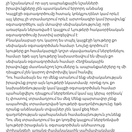
չի նշանակում, որ այդ ապրանքային նշանների
իրավունքները չեն պատկանում երրորդ անձանց:
Կայքէջի օգտագործումը հստակ, կոնկլյուդենտ կամ որևէ
այլ կերպ չի տրամադրում որևէ արտոնագիր կամ իրավունք՝
օգտագործելու այն մտավոր սեփականությունը, որի
առարկան ներառված է կայքում: Նյութերի հակաօրինական
օգտագործումը խստիվ արգելվում է:
Բնականաբար դու կարող ես տպել կայքէջի նյութերը քո
սեփական օգտագործման համար: Նույնը գործում է
նյութերը քո համակարգչի կոշտ սկավառակում ներբեռնելու
համար, եթե այդ նյութերը նախատեսվում են միայն քո
սեփական օգտագործման համար: Հեղինակային
իրավունքը մատնանշող նշումները և ապրանքանիշերը ոչ մի
դեպքում չեն կարող փոփոխվել կամ հանվել:
Դու համաձայն ես, որ մենք ստանում ենք սեփականության
իրավունք բոլոր այն նյութերի նկատմամբ, որոնք դու քո
նախաձեռնությամբ կամ կայքի օգտագործման համար
պահանջվելու դեպքում ներբեռնում կամ այլ կերպ, օրինակ՝
էլ.փոստով, տրամադրում ես մեզ: Մենք պարտավոր չենք
ապահովել տրամադրված նյութերի գաղտնիությունը, եթե
դրանք անձնական տվյալներ չեն, կամ քեզ հետ
գաղտնիության պահպանման համաձայնություն չունենք:
Դու մեզ տրամադրում ես քո կողմից կայքում ներբեռնված
նյութերի իրացման և օգտագործման անհատույց,
փոխանցելի, առանց ժամանակային սահմափակմամբ