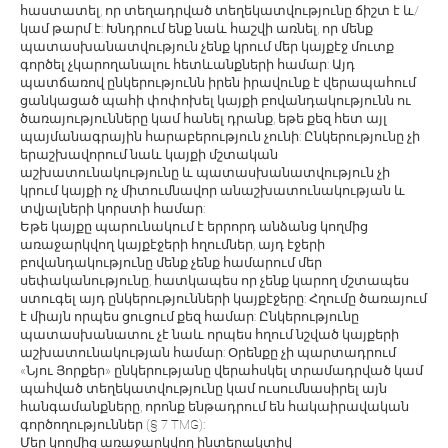
հաստատել, որ տեղադրված տեղեկատվությունը ճիշտ է և/
կամ թարմ է: Խնդրում ենք նաև հաշվի առնել, որ մենք
պատասխանատվություն չենք կրում մեր կայքէջ մուտք
գործել չկարողանալու հետևանքների համար: Այդ
պատճառով ընկերությունն իրեն իրավունք է վերապահում
ցանկացած պահի փոփոխել կայքի բովանդակությունն ու
ծառայությունները կամ հանել դրանք, եթե քեզ հետ այլ
պայմանագրային հարաբերություն չունի: Ընկերությունը չի
երաշխավորում նաև կայքի մշտական
աշխատունակությունը և պատասխանատվություն չի
կրում կայքի ոչ միտումնավոր անաշխատունակության և
տվյալների կորստի համար:
Եթե կայքը պարունակում է երրորդ անձանց կողմից
առաջարկվող կայքէջերի հղումներ, այդ էջերի
բովանդակությունը մենք չենք համարում մեր
սեփականությունը, հատկապես որ չենք կարող մշտապես
ստուգել այդ ընկերությունների կայքէջերը: Հղումը ծառայում
է միայն որպես ցուցում քեզ համար: Ընկերությունը
պատասխանատու չէ նաև որպես հղում նշված կայքերի
աշխատունակության համար: Օրենքը չի պարտադրում
«Նյու Յորքեր» ընկերությանը վերահսկել տրամադրված կամ
պահված տեղեկատվությունը կամ ուսումնասիրել այն
հանգամանքները, որոնք ենթադրում են հակաիրավական
գործողություններ (§ 7 TMG):
Մեր կողմից առաջարկվող ինտերակտիվ