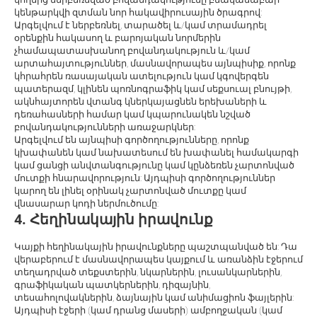
կենթարկվի զտման նոր հակավիրուսային ծրագրով:
Արգելվում է ներբեռնել, տարածել և/կամ տրամադրել
օրենքին հակասող և բարոյական նորմերին
չհամապատասխանող բովանդակություն և/կամ
արտահայտություններ, մասնավորապես այնպիսիք, որոնք
կհրահրեն ռասայական ատելություն կամ կգովերգեն
պատերազմ, կլինեն պոռնոգրաֆիկ կամ սեքսուալ բնույթի,
ակնհայտորեն վտանգ կներկայացնեն երեխաների և
դեռահասների համար կամ կպարունակեն նշված
բովանդակությունների առաջարկներ:
Արգելվում են այնպիսի գործողությունները, որոնք
կխափանեն կամ նախատեսում են խափանել համակարգի
կամ ցանցի անվտանգությունը կամ կընձեռեն չարտոնված
մուտքի հնարավորություն: Այդպիսի գործողություններ
կարող են լինել օրինակ չարտոնված մուտքը կամ
վնասարար կոդի ներմուծումը:
4. Հեղինակային իրավունք
Կայքի հեղինակային իրավունքները պաշտպանված են: Դա
վերաբերում է մասնավորապես կայքում և առանձին էջերում
տեղադրված տեքստերին, նկարներին, լուսանկարներին,
գրաֆիկական պատկերներին, դիզայնին,
տեսահոլովակներին, ձայնային կամ անիմացիոն ֆայլերին:
Այդպիսի էջերի (կամ դրանց մասերի) ամբողջական (կամ