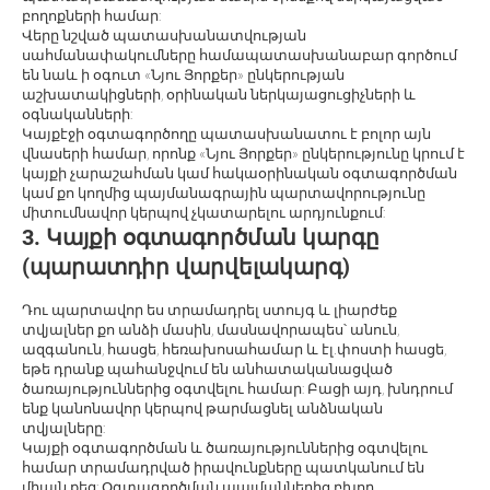
բողոքների համար:
Վերը նշված պատասխանատվության
սահմանափակումները համապատասխանաբար գործում
են նաև ի օգուտ «Նյու Յորքեր» ընկերության
աշխատակիցների, օրինական ներկայացուցիչների և
օգնականների:
Կայքէջի օգտագործողը պատասխանատու է բոլոր այն
վնասերի համար, որոնք «Նյու Յորքեր» ընկերությունը կրում է
կայքի չարաշահման կամ հակաօրինական օգտագործման
կամ քո կողմից պայմանագրային պարտավորությունը
միտումնավոր կերպով չկատարելու արդյունքում:
3. Կայքի օգտագործման կարգը
(պարատդիր վարվելակարգ)
Դու պարտավոր ես տրամադրել ստույգ և լիարժեք
տվյալներ քո անձի մասին, մասնավորապես՝ անուն,
ազգանուն, հասցե, հեռախոսահամար և էլ.փոստի հասցե,
եթե դրանք պահանջվում են անհատականացված
ծառայություններից օգտվելու համար: Բացի այդ, խնդրում
ենք կանոնավոր կերպով թարմացնել անձնական
տվյալները:
Կայքի օգտագործման և ծառայություններից օգտվելու
համար տրամադրված իրավունքները պատկանում են
միայն քեզ: Օգտագործման պայմաններից բխող