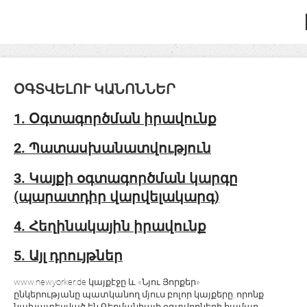
ՕԳՏՎԵԼՈՒ ԿԱՆՈՆՆԵՐ
1. Օգտագործման իրավունք
2. Պատասխանատվություն
3. Կայքի օգտագործման կարգը
(պարատդիր վարվելակարգ)
4. Հեղինակային իրավունք
5. Այլ դրույթներ
www.newyorker.de կայքէջը և «Նյու Յորքեր»
ընկերությանը պատկանող մյուս բոլոր կայքերը, որոնք
նախատեսված են Գերմանիայի օգտվողների համար,