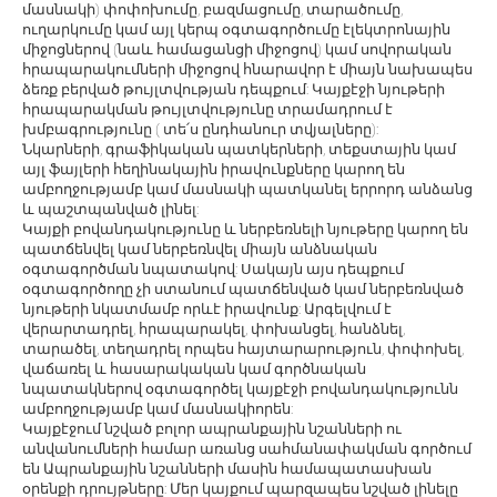
մասնակի) փոփոխումը, բազմացումը, տարածումը,
ուղարկումը կամ այլ կերպ օգտագործումը էլեկտրոնային
միջոցներով (նաև համացանցի միջոցով) կամ սովորական
հրապարակումների միջոցով հնարավոր է միայն նախապես
ձեռք բերված թույլտվության դեպքում: Կայքէջի նյութերի
հրապարակման թույլտվությունը տրամադրում է
խմբագրությունը ( տե՛ս ընդհանուր տվյալները):
Նկարների, գրաֆիկական պատկերների, տեքստային կամ
այլ ֆայլերի հեղինակային իրավունքները կարող են
ամբողջությամբ կամ մասնակի պատկանել երրորդ անձանց
և պաշտպանված լինել:
Կայքի բովանդակությունը և ներբեռնելի նյութերը կարող են
պատճենվել կամ ներբեռնվել միայն անձնական
օգտագործման նպատակով: Սակայն այս դեպքում
օգտագործողը չի ստանում պատճենված կամ ներբեռնված
նյութերի նկատմամբ որևէ իրավունք: Արգելվում է
վերարտադրել, հրապարակել, փոխանցել, հանձնել,
տարածել, տեղադրել որպես հայտարարություն, փոփոխել,
վաճառել և հասարակական կամ գործնական
նպատակներով օգտագործել կայքէջի բովանդակությունն
ամբողջությամբ կամ մասնակիորեն:
Կայքէջում նշված բոլոր ապրանքային նշանների ու
անվանումների համար առանց սահմանափակման գործում
են Ապրանքային նշանների մասին համապատասխան
օրենքի դրույթները: Մեր կայքում պարզապես նշված լինելը