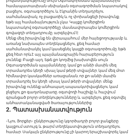
բովանդակությունը սույն Օգտագործման պայմաններին
համապատասխան սեփական օգտագործման նպատակով
բացելու, օգտագործելու և էկրանին տեղադրելու
սահմանափակ, ոչ բացառիկ և ոչ փոխանցելի իրավունք,
եթե այլ համաձայնություն չկա: Կայքը կոմերցիոն
նպատակով օգտագործելը, մասնավորապես կոմերցիոն
գովազդի տեղադրումը, արգելվում է:
Մենք մեզ իրավունք են վերապահում, մեր հայեցողությամբ և
առանց նախապես տեղեկացնելու, քեզ համար
սահմանափակել կամ կասեցնել կայքի օգտագործումը, եթե
քեզ հետ որևէ այլ պայմանագրային հարաբերություն
չունենք: Բացի այդ, եթե քո կողմից խախտվեն սույն
Օգտագործման պայմանները, կամ քո անձի մասին մեզ
տրամադրես կեղծ, սխալ կամ թերի տվյալներ, կամ մեզ մոտ
հիմնավոր կասկածներ առաջանան, որ քո անձի մասին
տրամադրել ես կեղծ, սխալ կամ թերի տվյալներ, մենք
իրավունք ունենք անհապաղ ապաակտիվացնելու կամ
ջնջելու քո գաղտնաբառը, օգտվողի հաշիվը և հաշվում
գրանցած բոլոր տեղեկությունները և արգելելու քեզ օգտվել
անհատականացված ծառայություններից:
2. Պատասխանատվություն
«Նյու Յորքեր» ընկերությունը կգործադրի բոլոր ջանքերը
կայքում ստույգ և թարմ տեղեկատվություն տեղադրելու
համար: Սակայն ընկերությունը չի կարող երաշխավորել կամ