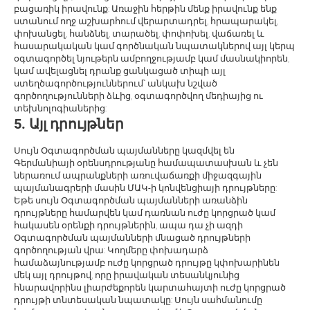
բացառիկ իրավունք: Առաջին հերթին մենք իրավունք ենք
ստանում ողջ աշխարհում վերարտադրել, հրապարակել,
փոխանցել, հանձնել, տարածել, փոփոխել, վաճառել և
հասարակական կամ գործնական նպատակներով այլ կերպ
օգտագործել նյութերն ամբողջությամբ կամ մասնակիորեն,
կամ ավելացնել դրանք ցանկացած տիպի այլ
ստեղծագործություններում՝ անկախ նշված
գործողությունների ձևից, օգտագործվող մեդիայից ու
տեխնոլոգիաներից:
5. Այլ դրույթներ
Սույն Օգտագործման պայմանները կազմվել են
Գերմանիայի օրենսդրությանը համապատասխան և չեն
ներառում ապրանքների առուվաճառքի միջազգային
պայմանագրերի մասին ՄԱԿ-ի կոնվենցիայի դրույթները:
Եթե սույն Օգտագործման պայմանների առանձին
դրույթները համարվեն կամ դառնան ուժը կորցրած կամ
հակասեն օրենքի դրույթներին, ապա դա չի ազդի
Օգտագործման պայմանների մնացած դրույթների
գործողության վրա: Կողմերը փոխադարձ
համաձայնությամբ ուժը կորցրած դրույթը կփոխարինեն
մեկ այլ դրույթով, որը իրավական տեսանկյունից
հնարավորինս լիարժեքորեն կարտահայտի ուժը կորցրած
դրույթի տնտեսական նպատակը: Սույն սահմանումը