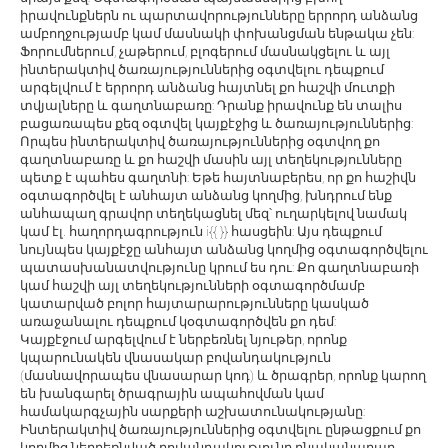
իրավունքներն ու պարտավորությունները երրորդ անձանց
ամբողջությամբ կամ մասնակի փոխանցման ենթակա չեն:
Ֆորումներում, չաթերում, բլոգերում մասնակցելու և այլ
ինտերակտիվ ծառայություններից օգտվելու դեպքում
արգելվում է երրորդ անձանց հայտնել քո հաշվի մուտքի
տվյալները և գաղտնաբառը: Դրանք իրավունք են տալիս
բացառապես քեզ օգտվել կայքէջից և ծառայություններից:
Որպես ինտերակտիվ ծառայություններից օգտվող քո
գաղտնաբառը և քո հաշվի մասին այլ տեղեկությունները
պետք է պահես գաղտնի: Եթե հայտնաբերես, որ քո հաշիվն
օգտագործվել է անհայտ անձանց կողմից, խնդրում ենք
անհապաղ գրավոր տեղեկացնել մեզ՝ ուղարկելով նամակ
կամ էլ. հաղորդագրություն i{{
}} հասցեին: Այս դեպքում
նույնպես կայքէջը անհայտ անձանց կողմից օգտագործվելու
պատասխանատվությունը կրում ես դու: Քո գաղտնաբառի
կամ հաշվի այլ տեղեկությունների օգտագործմամբ
կատարված բոլոր հայտարարությունները կասկած
առաջանալու դեպքում կօգտագործվեն քո դեմ:
Կայքէջում արգելվում է ներբեռնել նյութեր, որոնք
կպարունակեն վնասակար բովանդակություն
(մասնավորապես վնասարար կոդ) և ծրագրեր, որոնք կարող
են խանգարել ծրագրային ապահովման կամ
համակարգչային սարքերի աշխատունակությանը:
Ինտերակտիվ ծառայություններից օգտվելու ընթացքում քո
կողմից ներբեռնված բովանդակությունը բնականաբար