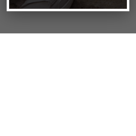
Ապրանքներ
Հաճախ տրվող հարցեր
Customer Service
Կազմակերպություն
'Բրենդեր
Գաղտնիություն
Ելքային տվյալներ
'«Cookie»-ի կարգավորումներ
ԽԱՆՈՒԹ-ՍՐԱՀՆԵՐ