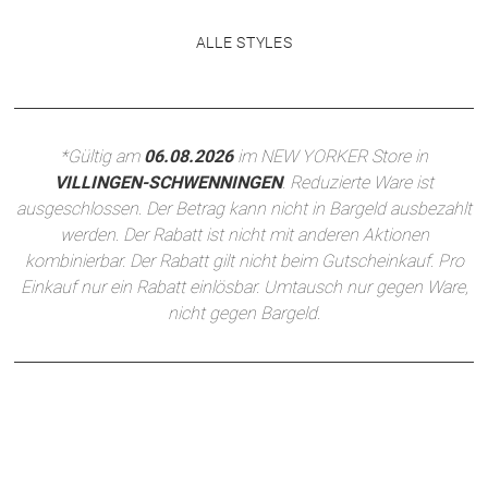
ALLE STYLES
*Gültig am
06.08.2026
im NEW YORKER Store in
VILLINGEN-SCHWENNINGEN
. Reduzierte Ware ist
ausgeschlossen. Der Betrag kann nicht in Bargeld ausbezahlt
werden. Der Rabatt ist nicht mit anderen Aktionen
kombinierbar. Der Rabatt gilt nicht beim Gutscheinkauf. Pro
Einkauf nur ein Rabatt einlösbar. Umtausch nur gegen Ware,
nicht gegen Bargeld.