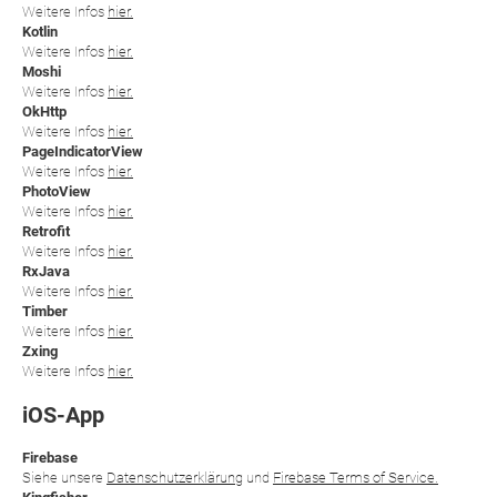
Weitere Infos
hier.
Kotlin
Weitere Infos
hier.
Moshi
Weitere Infos
hier.
OkHttp
Weitere Infos
hier.
PageIndicatorView
Weitere Infos
hier.
PhotoView
Weitere Infos
hier.
Retrofit
Weitere Infos
hier.
RxJava
Weitere Infos
hier.
Timber
Weitere Infos
hier.
Zxing
Weitere Infos
hier.
iOS-App
Firebase
Siehe unsere
Datenschutzerklärung
und
Firebase Terms of Service.