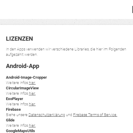
LIZENZEN
In den Apps verwenden wir verschiedene Libraries, die hier im Folgenden
aufgezählt werden.
Android-App
Android-Image-Cropper
Weitere Infos
hier.
CircularImageView
Weitere Infos
hier.
ExoPlayer
Weitere Infos
hier.
Firebase
Siehe unsere
Datenschutzerklärung
und
Firebase Terms of Service.
Glide
Weitere Infos
hier.
GoogleMapsUtils