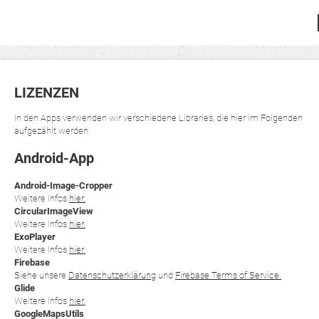
LIZENZEN
In den Apps verwenden wir verschiedene Libraries, die hier im Folgenden
aufgezählt werden.
Android-App
Android-Image-Cropper
Weitere Infos
hier.
CircularImageView
Weitere Infos
hier.
ExoPlayer
Weitere Infos
hier.
Firebase
Siehe unsere
Datenschutzerklärung
und
Firebase Terms of Service.
Glide
Weitere Infos
hier.
GoogleMapsUtils