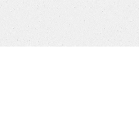
Products
FAQ
Jobs
Customer Service
Company
Brands
Privacy
Imprint
Cookie settings