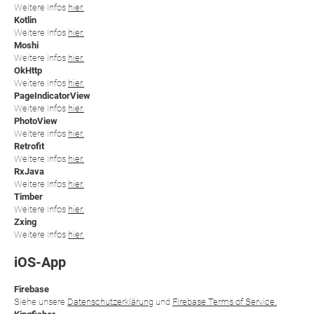
Weitere Infos
hier.
Kotlin
Weitere Infos
hier.
Moshi
Weitere Infos
hier.
OkHttp
Weitere Infos
hier.
PageIndicatorView
Weitere Infos
hier.
PhotoView
Weitere Infos
hier.
Retrofit
Weitere Infos
hier.
RxJava
Weitere Infos
hier.
Timber
Weitere Infos
hier.
Zxing
Weitere Infos
hier.
iOS-App
Firebase
Siehe unsere
Datenschutzerklärung
und
Firebase Terms of Service.