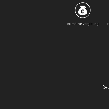
Attraktive Vergütung
F
Bew