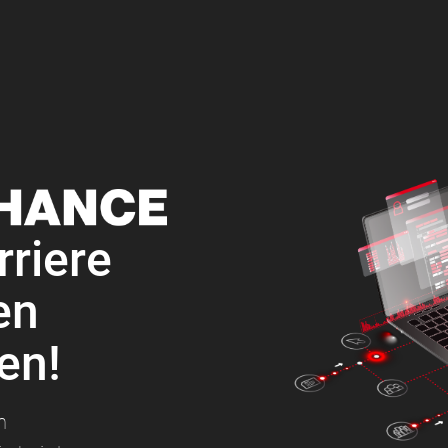
rriere
en
en!
n