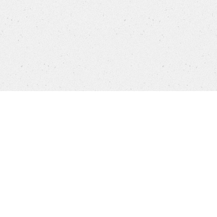
Products
FAQ
Jobs
Customer Service
Company
Brands
Privacy
Imprint
Cookie settings