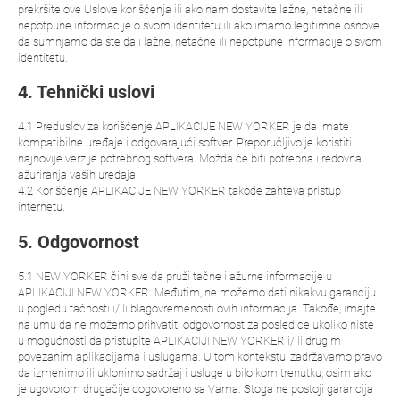
prekršite ove Uslove korišćenja ili ako nam dostavite lažne, netačne ili
nepotpune informacije o svom identitetu ili ako imamo legitimne osnove
da sumnjamo da ste dali lažne, netačne ili nepotpune informacije o svom
identitetu.
4. Tehnički uslovi
4.1 Preduslov za korišćenje APLIKACIJE NEW YORKER je da imate
kompatibilne uređaje i odgovarajući softver. Preporučljivo je koristiti
najnovije verzije potrebnog softvera. Možda će biti potrebna i redovna
ažuriranja vaših uređaja.
4.2 Korišćenje APLIKACIJE NEW YORKER takođe zahteva pristup
internetu.
5. Odgovornost
5.1 NEW YORKER čini sve da pruži tačne i ažurne informacije u
APLIKACIJI NEW YORKER. Međutim, ne možemo dati nikakvu garanciju
u pogledu tačnosti i/ili blagovremenosti ovih informacija. Takođe, imajte
na umu da ne možemo prihvatiti odgovornost za posledice ukoliko niste
u mogućnosti da pristupite APLIKACIJI NEW YORKER i/ili drugim
povezanim aplikacijama i uslugama. U tom kontekstu, zadržavamo pravo
da izmenimo ili uklonimo sadržaj i usluge u bilo kom trenutku, osim ako
je ugovorom drugačije dogovoreno sa Vama. Stoga ne postoji garancija