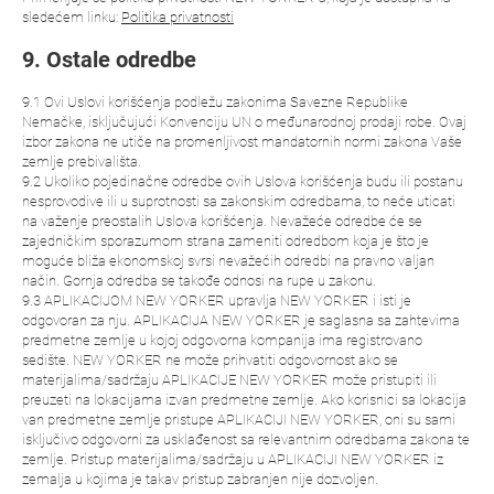
sledećem linku:
Politika privatnosti
9. Ostale odredbe
9.1 Ovi Uslovi korišćenja podležu zakonima Savezne Republike
Nemačke, isključujući Konvenciju UN o međunarodnoj prodaji robe. Ovaj
izbor zakona ne utiče na promenljivost mandatornih normi zakona Vaše
zemlje prebivališta.
9.2 Ukoliko pojedinačne odredbe ovih Uslova korišćenja budu ili postanu
nesprovodive ili u suprotnosti sa zakonskim odredbama, to neće uticati
na važenje preostalih Uslova korišćenja. Nevažeće odredbe će se
zajedničkim sporazumom strana zameniti odredbom koja je što je
moguće bliža ekonomskoj svrsi nevažećih odredbi na pravno valjan
način. Gornja odredba se takođe odnosi na rupe u zakonu.
9.3 APLIKACIJOM NEW YORKER upravlja NEW YORKER i isti je
odgovoran za nju. APLIKACIJA NEW YORKER je saglasna sa zahtevima
predmetne zemlje u kojoj odgovorna kompanija ima registrovano
sedište. NEW YORKER ne može prihvatiti odgovornost ako se
materijalima/sadržaju APLIKACIJE NEW YORKER može pristupiti ili
preuzeti na lokacijama izvan predmetne zemlje. Ako korisnici sa lokacija
van predmetne zemlje pristupe APLIKACIJI NEW YORKER, oni su sami
isključivo odgovorni za usklađenost sa relevantnim odredbama zakona te
zemlje. Pristup materijalima/sadržaju u APLIKACIJI NEW YORKER iz
zemalja u kojima je takav pristup zabranjen nije dozvoljen.