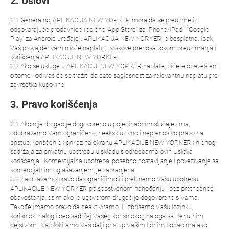
2. Uslovi
2.1 Generalno, APLIKACIJA NEW YORKER mora da se preuzme iz
odgovarajuće prodavnice (obično “App Store” za iPhone/iPad i “Google
Play” za Android uređaje). APLIKACIJA NEW YORKER je besplatna. Ipak,
Vaš provajder vam može naplatiti troškove prenosa tokom preuzimanja i
korišćenja APLIKACIJE NEW YORKER.
2.2 Ako se usluge u APLIKACIJI NEW YORKER naplate, bićete obavešteni
o tome i od Vas će se tražiti da date saglasnost za relevantnu naplatu pre
završetka kupovine.
3. Pravo korišćenja
3.1 Ako nije drugačije dogovoreno u pojedinačnim slučajevima,
odobravamo Vam ograničeno, neekskluzivno i neprenosivo pravo na
pristup, korišćenje i prikaz na ekranu APLIKACIJE NEW YORKER i njenog
sadržaja za privatnu upotrebu u skladu s odredbama ovih Uslova
korišćenja . Komercijalna upotreba, posebno postavljanje i povezivanje sa
komercijalnim oglašavanjem, je zabranjena.
3.2 Zadržavamo pravo da ograničimo ili prekinemo Vašu upotrebu
APLIKACIJE NEW YORKER po sopstvenom nahođenju i bez prethodnog
obaveštenja, osim ako je ugovorom drugačije dogovoreno s Vama.
Takođe imamo pravo da deaktiviramo ili izbrišemo Vašu lozinku,
korisnički nalog i ceo sadržaj Vašeg korisničkog naloga sa trenutnim
dejstvom i da blokiramo Vaš dalji pristup Vašim ličnim podacima ako