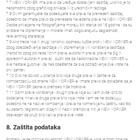
7.7 NEW YORKER ima pravo da uređuje dostavljeni sadržaj ukoliko je to
neophodno zbog grafičkog prikaza ili iz uredničkih razloga.
7.8 Ovim garantujete da posedujete sva prava na preneseni sadržaj,
posebno da imate pravo da prenesete navedena prava na NEW YORKER.
Osobe prikazane na fotografijama moraju biti starije od 18 godina i da su
pristale na otpremanje ili morate imati odgovarajuću saglasnost
relevantnog staratelja.
7.9 Ako treća lica ili drugi korisnici podnesu tužbe protiv NEW YORKER-a
zbog obezbeđivanja sadržaja i/ili otpremanja i/ili korišćenja sadržaja
(naročito zbog povrede ličnih prava, autorskih prava, prava na žig ili
sporednih autorskih prava) , dužni ste da nadoknadite NEW YORKER-u
sve nastale gubitke i da nas obeštetite za sva potraživanja ove vrste na
prvi zahtev.
7.10 Ovo ne dovodi u pitanje bilo koja druga prava ili zahteve za
kompenzaciju od strane NEW YORKER-a. Imate pravo da dokažete da je
NEW YORKER zapravo pretrpeo niže troškove.
7.11 Osim prava korišćenja i drugih prava koja su Vam ovde izričito
dodeljena, nikakva druga prava bilo koje vrste Vam se ne dodeljuju,
posebno ne na nazive kompanija i prava na komercijalnu zaštitu kao što
su patenti, registrovani dizajni ili nazivi brendova, niti je NEW YORKER
obavezan da pruži bilo kakva prava ove vrste.
8. Zaštita podataka
Primenjuje se politika privatnosti NEW YORKER-a, koja je dostupna na