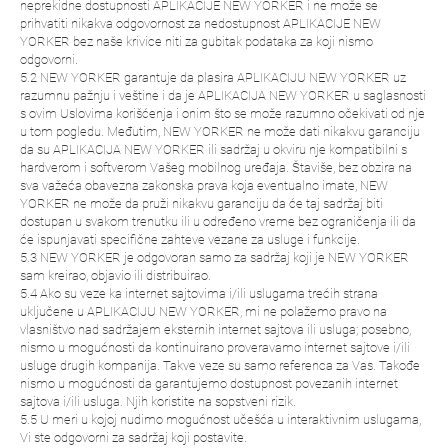
neprekidne dostupnosti APLIKACIJE NEW YORKER i ne može se
prihvatiti nikakva odgovornost za nedostupnost APLIKACIJE NEW
YORKER bez naše krivice niti za gubitak podataka za koji nismo
odgovorni.
5.2 NEW YORKER garantuje da plasira APLIKACIJU NEW YORKER uz
razumnu pažnju i veštine i da je APLIKACIJA NEW YORKER u saglasnosti
s ovim Uslovima korišćenja i onim što se može razumno očekivati od nje
u tom pogledu. Međutim, NEW YORKER ne može dati nikakvu garanciju
da su APLIKACIJA NEW YORKER ili sadržaj u okviru nje kompatibilni s
hardverom i softverom Vašeg mobilnog uređaja. Štaviše, bez obzira na
sva važeća obavezna zakonska prava koja eventualno imate, NEW
YORKER ne može da pruži nikakvu garanciju da će taj sadržaj biti
dostupan u svakom trenutku ili u određeno vreme bez ograničenja ili da
će ispunjavati specifične zahteve vezane za usluge i funkcije.
5.3 NEW YORKER je odgovoran samo za sadržaj koji je NEW YORKER
sam kreirao, objavio ili distribuirao.
5.4 Ako su veze ka internet sajtovima i/ili uslugama trećih strana
uključene u APLIKACIJU NEW YORKER, mi ne polažemo pravo na
vlasništvo nad sadržajem eksternih internet sajtova ili usluga; posebno,
nismo u mogućnosti da kontinuirano proveravamo internet sajtove i/ili
usluge drugih kompanija. Takve veze su samo referenca za Vas. Takođe
nismo u mogućnosti da garantujemo dostupnost povezanih internet
sajtova i/ili usluga. Njih koristite na sopstveni rizik.
5.5 U meri u kojoj nudimo mogućnost učešća u interaktivnim uslugama,
Vi ste odgovorni za sadržaj koji postavite.