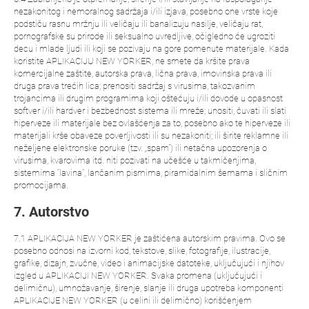
nezakonitog i nemoralnog sadržaja i/ili izjava, posebno one vrste koje
podstiču rasnu mržnju ili veličaju ili banalizuju nasilje, veličaju rat,
pornografske su prirode ili seksualno uvredljive, očigledno će ugroziti
decu i mlade ljudi ili koji se pozivaju na gore pomenute materijale. Kada
koristite APLIKACIJU NEW YORKER, ne smete da kršite prava
komercijalne zaštite, autorska prava, lična prava, imovinska prava ili
druga prava trećih lica; prenositi sadržaj s virusima, takozvanim
trojancima ili drugim programima koji oštećuju i/ili dovode u opasnost
softver i/ili hardver i bezbednost sistema ili mreže; unositi, čuvati ili slati
hiperveze ili materijale bez ovlašćenja za to, posebno ako te hiperveze ili
materijali krše obaveze poverljivosti ili su nezakoniti; ili širite reklamne ili
neželjene elektronske poruke (tzv. „spam”) ili netačna upozorenja o
virusima, kvarovima itd. niti pozivati na učešće u takmičenjima,
sistemima “lavina”, lančanim pismima, piramidalnim šemama i sličnim
promocijama.
7. Autorstvo
7.1 APLIKACIJA NEW YORKER je zaštićena autorskim pravima. Ovo se
posebno odnosi na izvorni kod, tekstove, slike, fotografije, ilustracije,
grafike, dizajn, zvučne, video i animacijske datoteke, uključujući i njihov
izgled u APLIKACIJI NEW YORKER. Svaka promena (uključujući i
delimičnu), umnožavanje, širenje, slanje ili druga upotreba komponenti
APLIKACIJE NEW YORKER (u celini ili delimično) korišćenjem