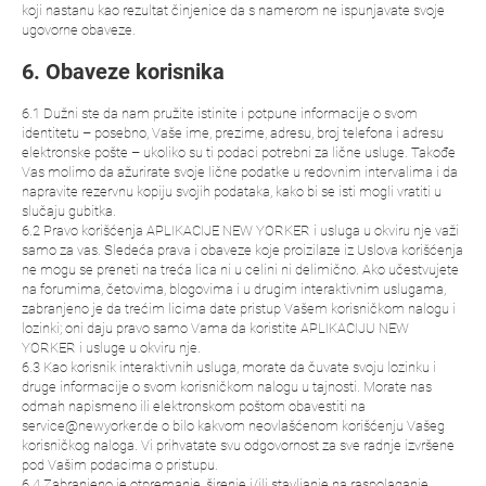
koji nastanu kao rezultat činjenice da s namerom ne ispunjavate svoje
ugovorne obaveze.
6. Obaveze korisnika
6.1 Dužni ste da nam pružite istinite i potpune informacije o svom
identitetu – posebno, Vaše ime, prezime, adresu, broj telefona i adresu
elektronske pošte – ukoliko su ti podaci potrebni za lične usluge. Takođe
Vas molimo da ažurirate svoje lične podatke u redovnim intervalima i da
napravite rezervnu kopiju svojih podataka, kako bi se isti mogli vratiti u
slučaju gubitka.
6.2 Pravo korišćenja APLIKACIJE NEW YORKER i usluga u okviru nje važi
samo za vas. Sledeća prava i obaveze koje proizilaze iz Uslova korišćenja
ne mogu se preneti na treća lica ni u celini ni delimično. Ako učestvujete
na forumima, četovima, blogovima i u drugim interaktivnim uslugama,
zabranjeno je da trećim licima date pristup Vašem korisničkom nalogu i
lozinki; oni daju pravo samo Vama da koristite APLIKACIJU NEW
YORKER i usluge u okviru nje.
6.3 Kao korisnik interaktivnih usluga, morate da čuvate svoju lozinku i
druge informacije o svom korisničkom nalogu u tajnosti. Morate nas
odmah napismeno ili elektronskom poštom obavestiti na
service@newyorker.de o bilo kakvom neovlašćenom korišćenju Vašeg
korisničkog naloga. Vi prihvatate svu odgovornost za sve radnje izvršene
pod Vašim podacima o pristupu.
6.4 Zabranjeno je otpremanje, širenje i/ili stavljanje na raspolaganje