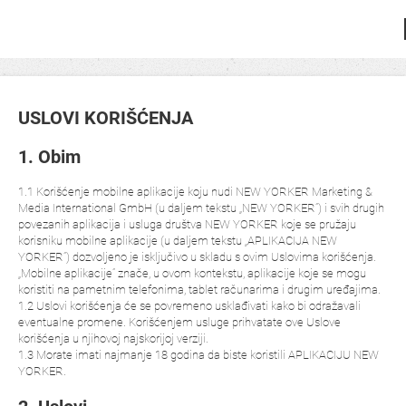
USLOVI KORIŠĆENJA
1. Obim
1.1 Korišćenje mobilne aplikacije koju nudi NEW YORKER Marketing &
Media International GmbH (u daljem tekstu „NEW YORKER”) i svih drugih
povezanih aplikacija i usluga društva NEW YORKER koje se pružaju
korisniku mobilne aplikacije (u daljem tekstu „APLIKACIJA NEW
YORKER”) dozvoljeno je isključivo u skladu s ovim Uslovima korišćenja.
„Mobilne aplikacije” znače, u ovom kontekstu, aplikacije koje se mogu
koristiti na pametnim telefonima, tablet računarima i drugim uređajima.
1.2 Uslovi korišćenja će se povremeno usklađivati kako bi odražavali
eventualne promene. Korišćenjem usluge prihvatate ove Uslove
korišćenja u njihovoj najskorijoj verziji.
1.3 Morate imati najmanje 18 godina da biste koristili APLIKACIJU NEW
YORKER.