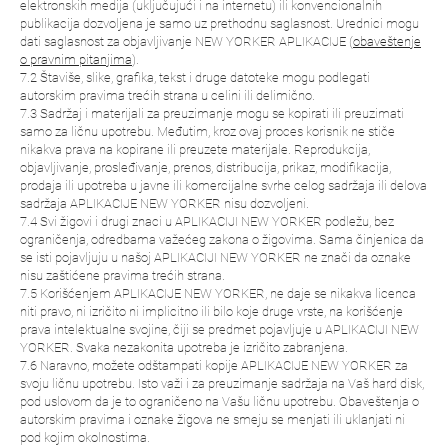
elektronskih medija (uključujući i na internetu) ili konvencionalnih
publikacija dozvoljena je samo uz prethodnu saglasnost. Urednici mogu
dati saglasnost za objavljivanje NEW YORKER APLIKACIJE (
obaveštenje
o pravnim pitanjima
).
7.2 Štaviše, slike, grafika, tekst i druge datoteke mogu podlegati
autorskim pravima trećih strana u celini ili delimično.
7.3 Sadržaj i materijali za preuzimanje mogu se kopirati ili preuzimati
samo za ličnu upotrebu. Međutim, kroz ovaj proces korisnik ne stiče
nikakva prava na kopirane ili preuzete materijale. Reprodukcija,
objavljivanje, prosleđivanje, prenos, distribucija, prikaz, modifikacija,
prodaja ili upotreba u javne ili komercijalne svrhe celog sadržaja ili delova
sadržaja APLIKACIJE NEW YORKER nisu dozvoljeni.
7.4 Svi žigovi i drugi znaci u APLIKACIJI NEW YORKER podležu, bez
ograničenja, odredbama važećeg zakona o žigovima. Sama činjenica da
se isti pojavljuju u našoj APLIKACIJI NEW YORKER ne znači da oznake
nisu zaštićene pravima trećih strana.
7.5 Korišćenjem APLIKACIJE NEW YORKER, ne daje se nikakva licenca
niti pravo, ni izričito ni implicitno ili bilo koje druge vrste, na korišćenje
prava intelektualne svojine, čiji se predmet pojavljuje u APLIKACIJI NEW
YORKER. Svaka nezakonita upotreba je izričito zabranjena.
7.6 Naravno, možete odštampati kopije APLIKACIJE NEW YORKER za
svoju ličnu upotrebu. Isto važi i za preuzimanje sadržaja na Vaš hard disk,
pod uslovom da je to ograničeno na Vašu ličnu upotrebu. Obaveštenja o
autorskim pravima i oznake žigova ne smeju se menjati ili uklanjati ni
pod kojim okolnostima.