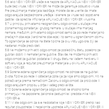
5.6 Iako NEW YORKER ulaže sve napore da APLIKACIJA NEW YORKER
bude bez virusa, NEW YORKER ne može da garantuje odsustvo virusa.
Pre preuzimanja materijala/sadržaja, morate da se uverite da imate
odgovarajuće bezbednosne uređaje i skenere za viruse radi sopstvene
zaštite i da sprečite inficiranje APLIKACIJE NEW YORKER virusima.
5.7 U principu, prihvatamo neograničenu odgovornost u slučajevima
zlonamernog ponašanja i grubog nemara. U slučajevima manjeg
nemara, međutim, prihvatamo odgovornost samo za povrede materijalno
značajnih obaveza (kardinalne obaveze) i to samo u ograničenom obimu.
To ograničenje se odnosi na štete tipične za ovu vrstu ugovora, čiji se
nastanak može predvideti.
5.8 Ne možemo prihvatiti odgovornost za posledičnu štetu, posebno za
gubitak dobiti ili nematerijalne gubitke. Štaviše, ne možemo prihvatiti
odgovornost za gubitak podataka ili drugu štetu na Vašem hardveru ili
softveru koja je rezultat preuzimanja materijala u okviru APLIKACIJE
NEW YORKER.
5.9 Gorenavedena ograničenja odgovornosti ne odnose se na gubitak
života, fizičke povrede ili oštećenja zdravlja za koje smo odgovorni, niti na
potraživanja prema nemačkom Zakonu o odgovornosti za proizvode ili
odgovarajućem propisu u državi vašeg prebivališta.
5.10 Gorenavedena ograničenja odgovornosti se shodno tome
primenjuju i na zaposlene, zakonske zastupnike i predstavnike NEW
YORKER-a.
5.11 Vi ste odgovorni za sve nedostatke koje NEW YORKER pretrpi kao
rezultat zloupotrebe ili nezakonite upotrebe APLIKACIJE NEW YORKER ili