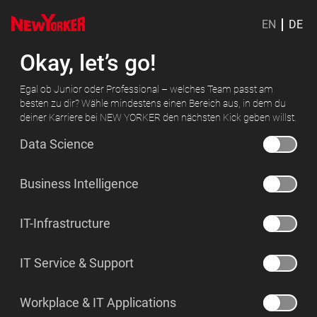
EN
DE
Okay, let’s go!
Egal ob Junior oder Professional – welches Team passt am
besten zu dir? Wähle mindestens einen Bereich aus, in dem du
deiner Karriere bei NEW YORKER den nächsten Kick geben willst.
Data Science
Business Intelligence
IT-Infrastructure
IT Service & Support
Workplace & IT Applications