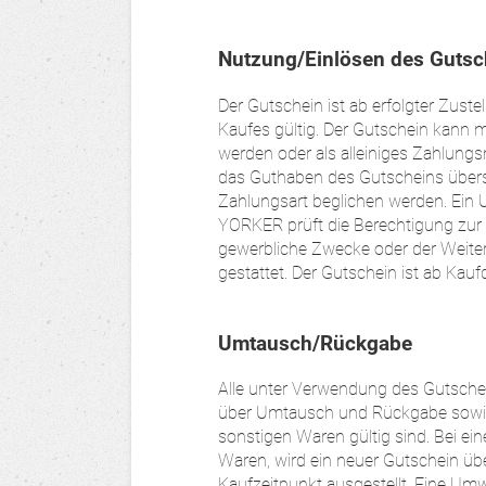
Nutzung/Einlösen des Gutsc
Der Gutschein ist ab erfolgter Zustel
Kaufes gültig. Der Gutschein kann 
werden oder als alleiniges Zahlungs
das Guthaben des Gutscheins überst
Zahlungsart beglichen werden. Ein
YORKER prüft die Berechtigung zur 
gewerbliche Zwecke oder der Weiter
gestattet. Der Gutschein ist ab Kau
Umtausch/Rückgabe
Alle unter Verwendung des Gutsche
über Umtausch und Rückgabe sowie d
sonstigen Waren gültig sind. Bei e
Waren, wird ein neuer Gutschein 
Kaufzeitpunkt ausgestellt. Eine Um