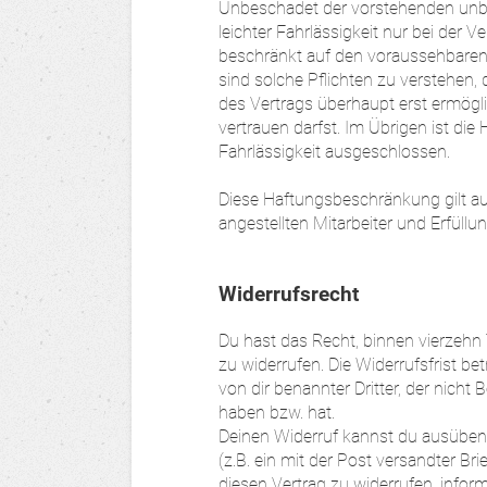
Unbeschadet der vorstehenden unb
leichter Fahrlässigkeit nur bei der V
beschränkt auf den voraussehbaren 
sind solche Pflichten zu verstehen
des Vertrags überhaupt erst ermögl
vertrauen darfst. Im Übrigen ist di
Fahrlässigkeit ausgeschlossen.
Diese Haftungsbeschränkung gilt auc
angestellten Mitarbeiter und Erfül
Widerrufsrecht
Du hast das Recht, binnen vierzeh
zu widerrufen. Die Widerrufsfrist b
von dir benannter Dritter, der nicht
haben bzw. hat.
Deinen Widerruf kannst du ausüben,
(z.B. ein mit der Post versandter Bri
diesen Vertrag zu widerrufen, inform