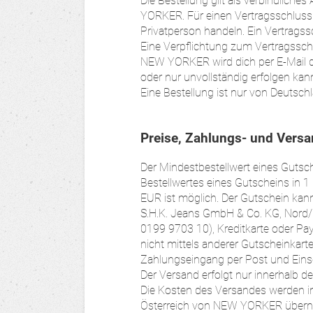
Die Bestellung gilt als verbindlic
YORKER. Für einen Vertragsschluss 
Privatperson handeln. Ein Vertrags
Eine Verpflichtung zum Vertragssc
NEW YORKER wird dich per E-Mail d
oder nur unvollständig erfolgen kan
Eine Bestellung ist nur von Deutsch
Preise, Zahlungs- und Versa
Der Mindestbestellwert eines Gutsc
Bestellwertes eines Gutscheins in 
EUR ist möglich. Der Gutschein k
S.H.K. Jeans GmbH & Co. KG, Nord
0199 9703 10), Kreditkarte oder Pa
nicht mittels anderer Gutscheinkarte
Zahlungseingang per Post und Eins
Der Versand erfolgt nur innerhalb d
Die Kosten des Versandes werden i
Österreich von NEW YORKER über