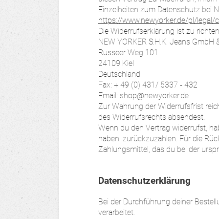
Einzelheiten zum Datenschutz bei
https://www.newyorker.de/pl/legal/c
Die Widerrufserklärung ist zu richten
NEW YORKER S.H.K. Jeans GmbH &
Russeer Weg 101
24109 Kiel
Deutschland
Fax: + 49 (0) 431/ 5337 - 432
Email: shop@newyorker.de
Zur Wahrung der Widerrufsfrist reic
des Widerrufsrechts absendest.
Wenn du den Vertrag widerrufst, habe
haben, zurückzuzahlen. Für die Rü
Zahlungsmittel, das du bei der ursp
Datenschutzerklärung
Bei der Durchführung deiner Beste
verarbeitet.