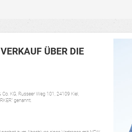
VERKAUF ÜBER DIE
o. KG, Russeer Weg 101, 24109 Kiel,
RKER" genannt.