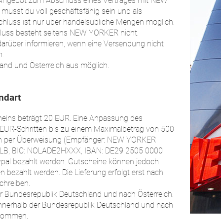
hes Angebot zum Abschluss eines Vertrages mit NEW
musst du voll geschäftsfähig sein und als
schluss ist nur über handelsübliche Mengen möglich.
hluss besteht seitens NEW YORKER nicht.
arüber informieren, wenn eine Versendung nicht
n.
land und Österreich aus möglich.
ndart
heins beträgt 20 EUR. Eine Anpassung des
1 EUR-Schritten bis zu einem Maximalbetrag von 500
ann per Überweisung (Empfänger: NEW YORKER
/LB, BIC: NOLADE2HXXX, IBAN: DE29 2505 0000
ypal bezahlt werden. Gutscheine können jedoch
n bezahlt werden. Die Lieferung erfolgt erst nach
chreiben.
er Bundesrepublik Deutschland und nach Österreich.
nnerhalb der Bundesrepublik Deutschland und nach
nommen.