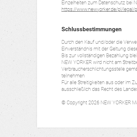
Einzelheiten zum Datenschutz bei
https://www.newyorker.de/pl/legal/p
Schlussbestimmungen
Durch den Kauf und/oder die Verwe
Einverständnis mit der Geltung dies
Bis zur vollständigen Bezahlung blei
NEW YORKER wird nicht am Streitbe
Verbraucherschlichtungsstelle gem
teilnehmen
Für alle Streitigkeiten aus oder im
ausschließlich das Recht des Lande
© Copyright 2026 NEW YORKER Mar