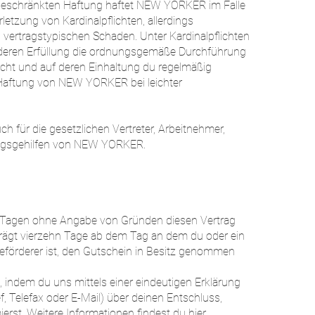
eschränkten Haftung haftet NEW YORKER im Falle
erletzung von Kardinalpflichten, allerdings
vertragstypischen Schaden. Unter Kardinalpflichten
, deren Erfüllung die ordnungsgemäße Durchführung
icht und auf deren Einhaltung du regelmäßig
e Haftung von NEW YORKER bei leichter
h für die gesetzlichen Vertreter, Arbeitnehmer,
lungsgehilfen von NEW YORKER.
n Tagen ohne Angabe von Gründen diesen Vertrag
eträgt vierzehn Tage ab dem Tag an dem du oder ein
 Beförderer ist, den Gutschein in Besitz genommen
 indem du uns mittels einer eindeutigen Erklärung
ef, Telefax oder E-Mail) über deinen Entschluss,
ierst. Weitere Informationen findest du hier