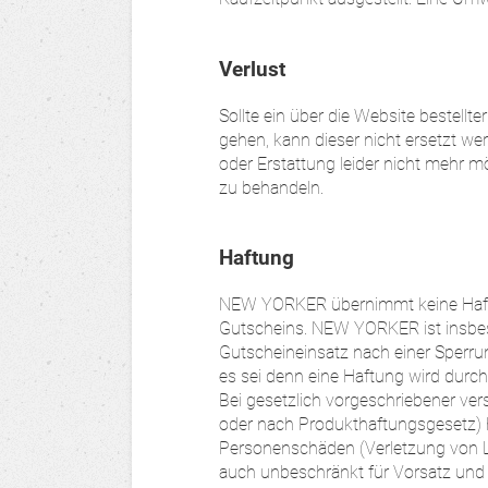
Verlust
Sollte ein über die Website bestellter
gehen, kann dieser nicht ersetzt wer
oder Erstattung leider nicht mehr mö
zu behandeln.
Haftung
NEW YORKER übernimmt keine Haftu
Gutscheins. NEW YORKER ist insbeso
Gutscheineinsatz nach einer Sperru
es sei denn eine Haftung wird dur
Bei gesetzlich vorgeschriebener ve
oder nach Produkthaftungsgesetz)
Personenschäden (Verletzung von 
auch unbeschränkt für Vorsatz und 