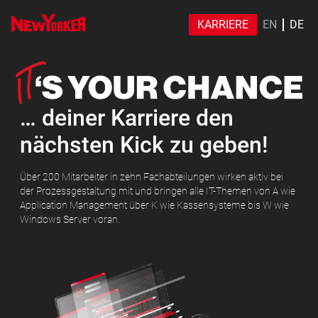
KARRIERE
EN
DE
… deiner Karriere den
nächsten Kick zu geben!
Über 200 Mitarbeiter in zehn Fachabteilungen wirken aktiv bei
der Prozessgestaltung mit und bringen alle IT-Themen von A wie
Application Management über K wie Kassensysteme bis W wie
Windows Server voran.