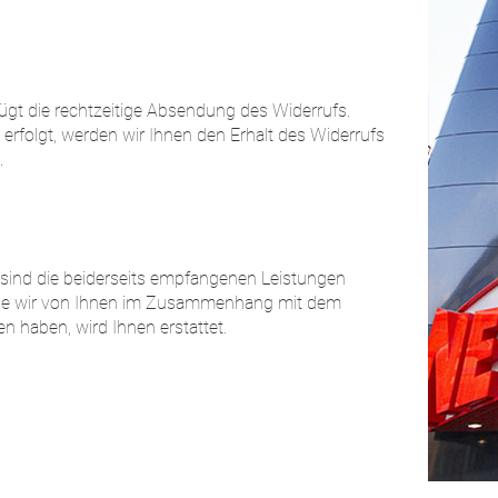
ügt die rechtzeitige Absendung des Widerrufs.
 erfolgt, werden wir Ihnen den Erhalt des Widerrufs
.
 sind die beiderseits empfangenen Leistungen
die wir von Ihnen im Zusammenhang mit dem
n haben, wird Ihnen erstattet.