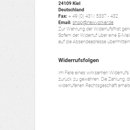
24109 Kiel
Deutschland
Fax:
+ 49 (0) 431/ 5337 - 432
Email:
shop@newyorker.de
Zur Wahrung der Widerrufsfrist gen
Sofern der Widerruf über eine E-Mail
auf die Absendeadresse übermitteln
Widerrufsfolgen
Im Falle eines wirksamen Widerrufs
zurück zu gewähren. Die Zahlung, 
widerrufenen Rechtsgeschäft erhalte