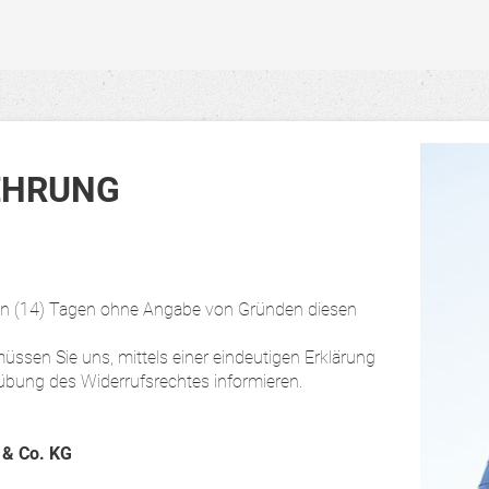
EHRUNG
ehn (14) Tagen ohne Angabe von Gründen diesen
ssen Sie uns, mittels einer eindeutigen Erklärung
Ausübung des Widerrufsrechtes informieren.
& Co. KG