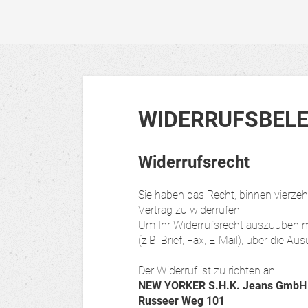
WIDERRUFSBEL
Widerrufsrecht
Sie haben das Recht, binnen vierz
Vertrag zu widerrufen.
Um Ihr Widerrufsrecht auszuüben mü
(z.B. Brief, Fax, E-Mail), über die 
Der Widerruf ist zu richten an:
NEW YORKER S.H.K. Jeans GmbH 
Russeer Weg 101