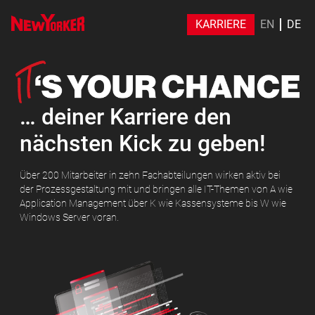
KARRIERE
EN
DE
… deiner Karriere den
nächsten Kick zu geben!
Über 200 Mitarbeiter in zehn Fachabteilungen wirken aktiv bei
der Prozessgestaltung mit und bringen alle IT-Themen von A wie
Application Management über K wie Kassensysteme bis W wie
Windows Server voran.