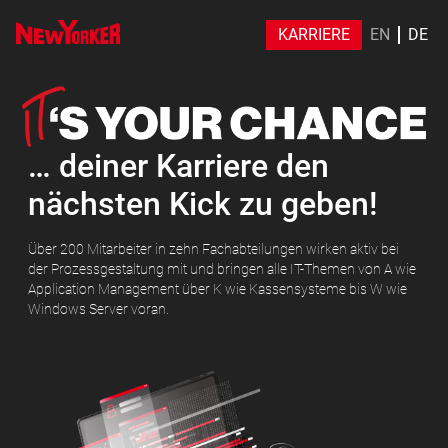
KARRIERE
EN
DE
… deiner Karriere den
nächsten Kick zu geben!
Über 200 Mitarbeiter in zehn Fachabteilungen wirken aktiv bei
der Prozessgestaltung mit und bringen alle IT-Themen von A wie
Application Management über K wie Kassensysteme bis W wie
Windows Server voran.