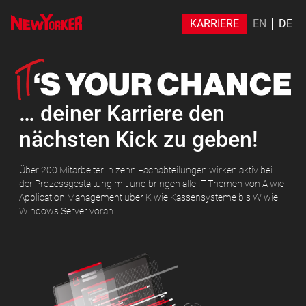
KARRIERE
EN
DE
… deiner Karriere den
nächsten Kick zu geben!
Über 200 Mitarbeiter in zehn Fachabteilungen wirken aktiv bei
der Prozessgestaltung mit und bringen alle IT-Themen von A wie
Application Management über K wie Kassensysteme bis W wie
Windows Server voran.