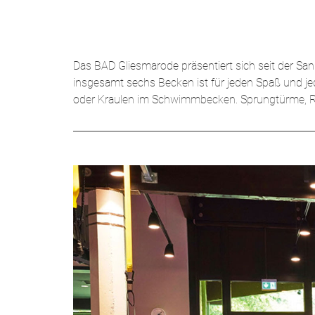
Das BAD Gliesmarode präsentiert sich seit der Sa
insgesamt sechs Becken ist für jeden Spaß und 
oder Kraulen im Schwimmbecken. Sprungtürme, Rut