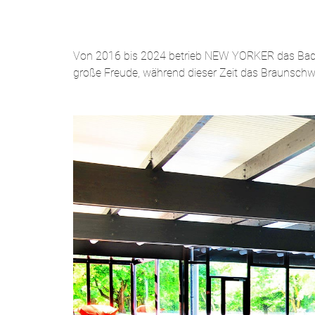
Von 2016 bis 2024 betrieb NEW YORKER das Bad Gl
große Freude, während dieser Zeit das Braunschwe