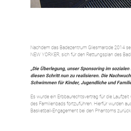
Nachdem das Badezentrum Gliesmarode 2014 seit
NEW YORKER, sich für den Rettungsplan des Bads
„Die Überlegung, unser Sponsoring im sozialen 
diesen Schritt nun zu realisieren. Die Nachwuc
Schwimmen für Kinder, Jugendliche und Familie
Es wurde ein Erbbaurechtsvertrag für die Laufze
des Familienbads fortzuführen. Hierfür wurden au
Basketball-Engagement bei den Phantoms zurück u