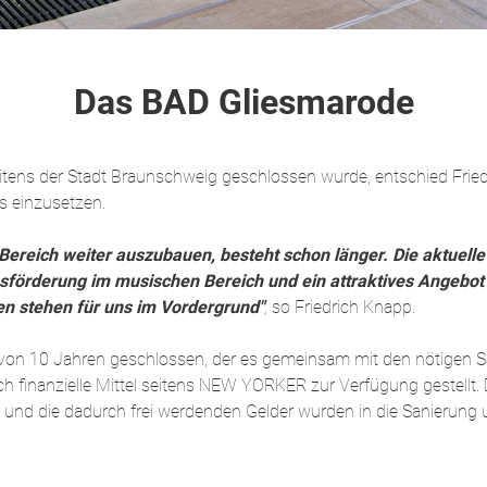
Das BAD Gliesmarode
ens der Stadt Braunschweig geschlossen wurde, entschied Frie
 einzusetzen.
Bereich weiter auszubauen, besteht schon länger. Die aktuelle
hsförderung im musischen Bereich und ein attraktives Angebot s
n stehen für uns im Vordergrund"
,
so Friedrich Knapp.
it von 10 Jahren geschlossen, der es gemeinsam mit den nötigen
ch finanzielle Mittel seitens NEW YORKER zur Verfügung gestellt
nd die dadurch frei werdenden Gelder wurden in die Sanierung u