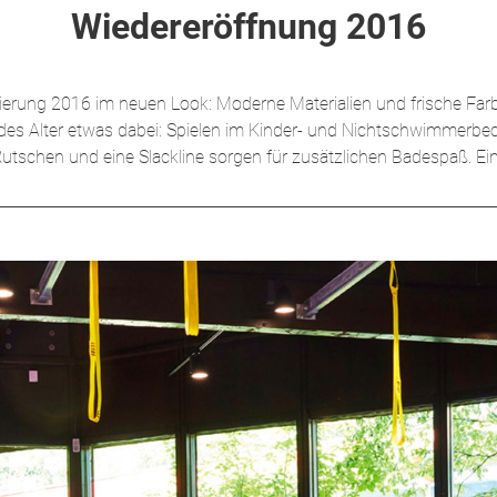
Wiedereröffnung 2016
nierung 2016 im neuen Look: Moderne Materialien und frische Far
jedes Alter etwas dabei: Spielen im Kinder- und Nichtschwimme
schen und eine Slackline sorgen für zusätzlichen Badespaß. Ei