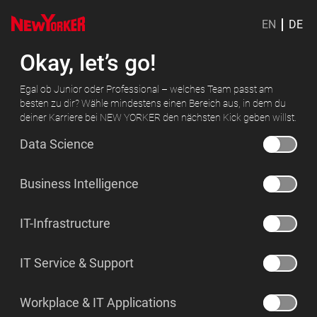
EN
DE
Okay, let’s go!
Egal ob Junior oder Professional – welches Team passt am
besten zu dir? Wähle mindestens einen Bereich aus, in dem du
deiner Karriere bei NEW YORKER den nächsten Kick geben willst.
Data Science
Business Intelligence
IT-Infrastructure
IT Service & Support
Workplace & IT Applications