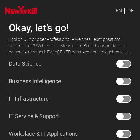
EN
DE
Okay, let’s go!
Egal ob Junior oder Professional – welches Team passt am
besten zu dir? Wähle mindestens einen Bereich aus, in dem du
deiner Karriere bei NEW YORKER den nächsten Kick geben willst.
Data Science
Business Intelligence
IT-Infrastructure
IT Service & Support
Workplace & IT Applications