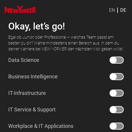
EN
DE
Okay, let’s go!
Egal ob Junior oder Professional – welches Team passt am
besten zu dir? Wähle mindestens einen Bereich aus, in dem du
deiner Karriere bei NEW YORKER den nächsten Kick geben willst.
Data Science
Business Intelligence
IT-Infrastructure
IT Service & Support
Workplace & IT Applications