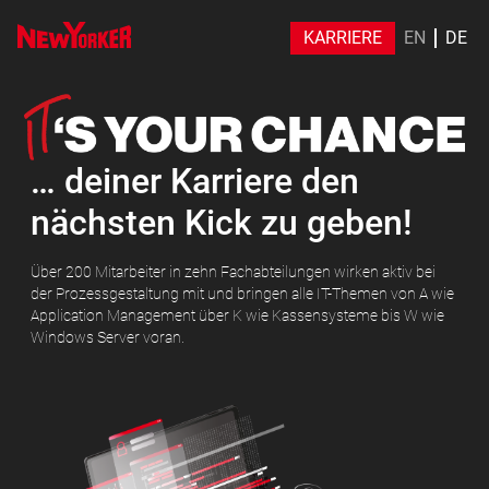
KARRIERE
EN
DE
… deiner Karriere den
nächsten Kick zu geben!
Über 200 Mitarbeiter in zehn Fachabteilungen wirken aktiv bei
der Prozessgestaltung mit und bringen alle IT-Themen von A wie
Application Management über K wie Kassensysteme bis W wie
Windows Server voran.